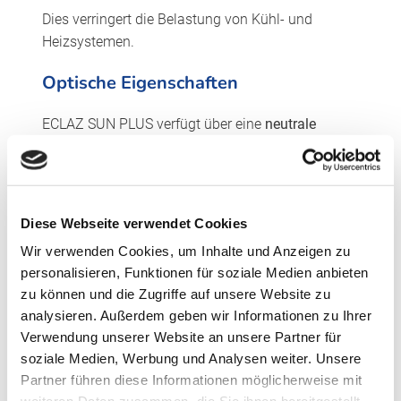
Dies verringert die Belastung von Kühl- und
Heizsystemen.
Optische Eigenschaften
ECLAZ SUN PLUS verfügt über eine
neutrale
Farbwiedergabe
und eine
farbneutrale Durchsicht
,
was sich sowohl in Fassadenansichten als auch
im Innenraum positiv auf die Wahrnehmung
auswirkt.
Diese Webseite verwendet Cookies
Energieeffizienz über das gesamte
Wir verwenden Cookies, um Inhalte und Anzeigen zu
Jahr
personalisieren, Funktionen für soziale Medien anbieten
zu können und die Zugriffe auf unsere Website zu
Mit den Varianten
ECLAZ
,
ECLAZ ONE
und
ECLAZ
analysieren. Außerdem geben wir Informationen zu Ihrer
SUN PLUS
lassen sich Verglasungskonzepte
Verwendung unserer Website an unsere Partner für
abhängig von:
soziale Medien, Werbung und Analysen weiter. Unsere
Partner führen diese Informationen möglicherweise mit