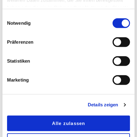
Fensterorientierung
weiteren Daten zusammen, die Sie ihnen bereitgestellt
haben oder die sie im Rahmen Ihrer Nutzung der Dienste
Fensterflächengröße
gesammelt haben.
projektspezifischen Anforderungen
Einwilligungsauswahl
Notwendig
gezielt auswählen. So lassen sich
Einsparpotenziale im Sommer und Winter
Präferenzen
optimieren.
Verfügbarkeit
Statistiken
ECLAZ SUN PLUS ist erhältlich in:
Marketing
4 mm
6 mm
STADIP 44.2
Details zeigen
Die Umstellung in
Calumen Online
wurde bereits
umgesetzt.
Alle zulassen
Darüber hinaus ist
ECLAZ
künftig auch auf dem