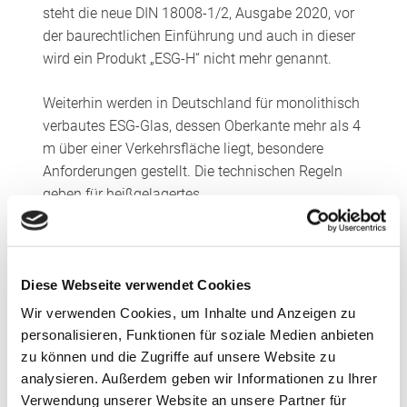
steht die neue DIN 18008-1/2, Ausgabe 2020, vor
der baurechtlichen Einführung und auch in dieser
wird ein Produkt „ESG-H“ nicht mehr genannt.
Weiterhin werden in Deutschland für monolithisch
verbautes ESG-Glas, dessen Oberkante mehr als 4
m über einer Verkehrsfläche liegt, besondere
Anforderungen gestellt. Die technischen Regeln
geben für heißgelagertes
Einscheibensicherheitsglas zwingend eine
Fremdüberwachung sowie eine Haltezeit von vier
Stunden vor. Beides wird in der Europäischen
Norm nicht gefordert. Dieser Nachweis ist also
Diese Webseite verwendet Cookies
gesondert zu erbringen.
Wir verwenden Cookies, um Inhalte und Anzeigen zu
personalisieren, Funktionen für soziale Medien anbieten
Zwei Möglichkeiten des Nachweises
zu können und die Zugriffe auf unsere Website zu
analysieren. Außerdem geben wir Informationen zu Ihrer
Für den Nachweis der geforderten Haltezeit und
Verwendung unserer Website an unsere Partner für