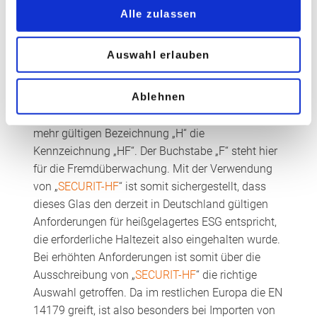
Nachweispflicht seitens des Herstellers ersetzt.
Alle zulassen
Sicherheit mit SECURIT-HF von
Saint-Gobain und mit den
Auswahl erlauben
ClimaPlusSecurit-Partnern
Ablehnen
Um dies für Planer und Verarbeiter
nachvollziehbar zu machen, tritt anstelle der nicht
mehr gültigen Bezeichnung „H“ die
Kennzeichnung „HF“. Der Buchstabe „F“ steht hier
für die Fremdüberwachung. Mit der Verwendung
von „
SECURIT-HF
“ ist somit sichergestellt, dass
dieses Glas den derzeit in Deutschland gültigen
Anforderungen für heißgelagertes ESG entspricht,
die erforderliche Haltezeit also eingehalten wurde.
Bei erhöhten Anforderungen ist somit über die
Ausschreibung von „
SECURIT-HF
“ die richtige
Auswahl getroffen. Da im restlichen Europa die EN
14179 greift, ist also besonders bei Importen von