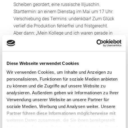
Scheiben geordert, eine russische Illjuschin.
Starttermin: an einem Dienstag im Mai um 17 Uhr.
Verschiebung des Termins: undenkbar! Zum Glück
verlief die Produktion fehlerfrei und fristgerecht.
Aber dann: „Mein Kollege und ich waren gerade in
Oslo bei einem Beratungstermin, als ein Anruf
kam: Die XL-Transportkiste passt nicht in die
Maschine, sie ist zu hoch,“ so Christoph Baier.
Diese Webseite verwendet Cookies
Improvisation beim
Transportkistenbau
Wir verwenden Cookies, um Inhalte und Anzeigen zu
personalisieren, Funktionen für soziale Medien anbieten
zu können und die Zugriffe auf unsere Website zu
Was tun? Auf die Schnelle gab es nur eine
analysieren. Außerdem geben wir Informationen zu Ihrer
Alternative: das Transportflugzeug zu wechseln
Verwendung unserer Website an unsere Partner für
und statt der Illjuschin eine größere Antonov zu
soziale Medien, Werbung und Analysen weiter. Unsere
ordern. Die Transportkosten hätten allerdings
Partner führen diese Informationen möglicherweise mit
beim Doppelten des ohnehin schon sechsstelligen
weiteren Daten zusammen, die Sie ihnen bereitgestellt
Betrags gelegen – ein Knockout-Kriterium, wie
haben oder die sie im Rahmen Ihrer Nutzung der Dienste