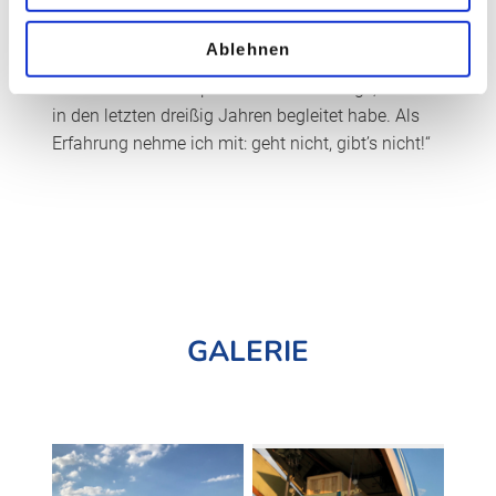
begleiten durfte: Wir wissen, dass der Auftraggeber
zufrieden ist,“ so Baier. „Im Nachhinein – und ohne
Ablehnen
permanent erhöhten Adrenalinspiegel – war das
für mich einer der spannendsten Aufträge, die ich
in den letzten dreißig Jahren begleitet habe. Als
Erfahrung nehme ich mit: geht nicht, gibt’s nicht!“
GALERIE