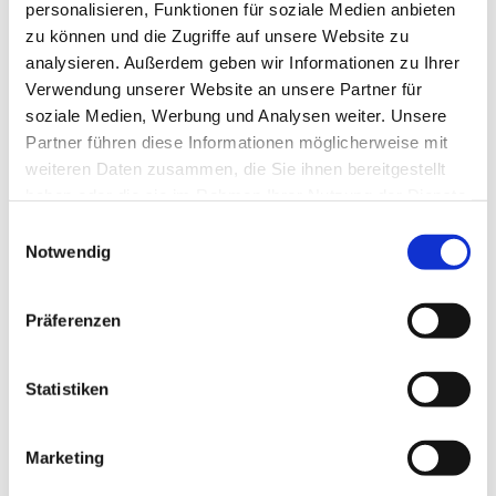
personalisieren, Funktionen für soziale Medien anbieten
Parameter bestimmen meist die Glasdicke sowie
zu können und die Zugriffe auf unsere Website zu
Art und Lage der Beschichtungen. Die Farbe der
analysieren. Außerdem geben wir Informationen zu Ihrer
reflektierten Umgebungsflächen, der
Verwendung unserer Website an unsere Partner für
Betrachtungswinkel und die Helligkeit des hinter
soziale Medien, Werbung und Analysen weiter. Unsere
der Glasschicht liegenden Raums sind ebenfalls
Partner führen diese Informationen möglicherweise mit
kaum beeinflussbar. Dennoch haben auch sie
weiteren Daten zusammen, die Sie ihnen bereitgestellt
großen Einfluss auf die Farbwahrnehmung.
haben oder die sie im Rahmen Ihrer Nutzung der Dienste
gesammelt haben.
Einwilligungsauswahl
Wegen der hohen Komplexität des
Notwendig
Auswahlprozesses ist es sinnvoll, frühzeitig einen
Objektberater des Glasherstellers einzubeziehen.
Präferenzen
Aufgrund der bauphysikalischen Gegebenheiten
und mit den Vorgaben des Lichtplaners kann in
einem gemeinsamen Prozess ein Glas gefunden
Statistiken
werden, das der ästhetischen Vorstellung von
Architekten und Bauherrschaft am nächsten
Marketing
kommt. Idealerweise ist sich der Planer bereits im
Vorfeld über die technischen Grundanforderungen,