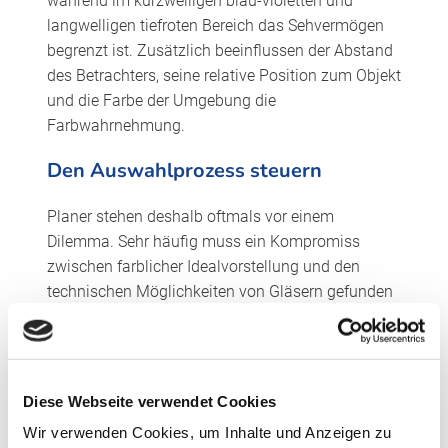
während im kurzwelligen blau-violetten und
langwelligen tiefroten Bereich das Sehvermögen
begrenzt ist. Zusätzlich beeinflussen der Abstand
des Betrachters, seine relative Position zum Objekt
und die Farbe der Umgebung die
Farbwahrnehmung.
Den Auswahlprozess steuern
Planer stehen deshalb oftmals vor einem
Dilemma. Sehr häufig muss ein Kompromiss
zwischen farblicher Idealvorstellung und den
technischen Möglichkeiten von Gläsern gefunden
werden. Mit den bau-physikalischen
Eigenschaften wie Wärmedämmung,
Lichttransmission und Energiedurchlassgrad
stehen Größen zu Beginn des Auswahlprozesses
Diese Webseite verwendet Cookies
fest, die vom Planer nicht oder in nur sehr
Wir verwenden Cookies, um Inhalte und Anzeigen zu
geringem Maße beeinflussbar sind. Diese