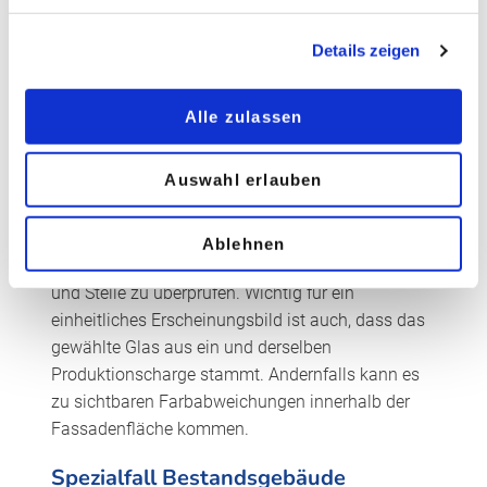
Farbneutralität oder Farbgebung und
Reflexionsverhalten im Klaren. Mit eigens dafür
Details zeigen
entwickelter Software können Renderings generiert
werden, die eine Vorauswahl geeigneter Gläser
Alle zulassen
zulassen. Eine Besichtigung vor Ort klärt die
bauliche Situation und die räumliche Lage des
Auswahl erlauben
Objekts, um Umgebungseinflüsse mit einbeziehen
zu können. Bei großen Objekten empfiehlt es sich
dringend, die Farbwirkung mit dem Mock-up eines
Ablehnen
Fassadenelements im Originalmaßstab an Ort
und Stelle zu überprüfen. Wichtig für ein
einheitliches Erscheinungsbild ist auch, dass das
gewählte Glas aus ein und derselben
Produktionscharge stammt. Andernfalls kann es
zu sichtbaren Farbabweichungen innerhalb der
Fassadenfläche kommen.
Spezialfall Bestandsgebäude