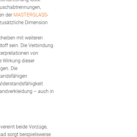
r Duschabtrennungen,
ren der
MASTERGLASS
-
 zusätzliche Dimension
cheiben mit weiteren
toff sein. Die Verbindung
terpretationen von
e Wirkung dieser
gen. Die
standsfähigen
Widerstandsfähigkeit
Wandverkleidung – auch in
 vereint beide Vorzüge,
 Bad sorgt beispielsweise