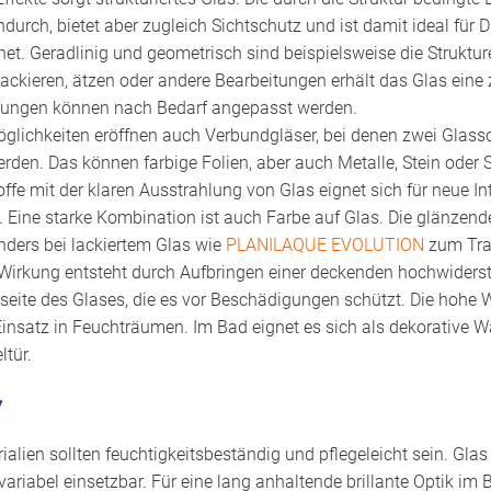
ndurch, bietet aber zugleich Sichtschutz und ist damit ideal fü
net. Geradlinig und geometrisch sind beispielsweise die Struktu
lackieren, ätzen oder andere Bearbeitungen erhält das Glas eine
kungen können nach Bedarf angepasst werden.
öglichkeiten eröffnen auch Verbundgläser, bei denen zwei Glass
rden. Das können farbige Folien, aber auch Metalle, Stein oder S
ffe mit der klaren Ausstrahlung von Glas eignet sich für neue In
Eine starke Kombination ist auch Farbe auf Glas. Die glänzend
ers bei lackiertem Glas wie
PLANILAQUE EVOLUTION
zum Tra
e Wirkung entsteht durch Aufbringen einer deckenden hochwider
seite des Glases, die es vor Beschädigungen schützt. Die hohe 
insatz in Feuchträumen. Im Bad eignet es sich als dekorative 
tür.
v
lien sollten feuchtigkeitsbeständig und pflegeleicht sein. Glas
 variabel einsetzbar. Für eine lang anhaltende brillante Optik im