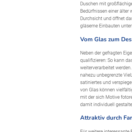
Duschen mit großflächige
Bedürfnissen einer älter
Durchsicht und öffnet da
gläserne Einbauten unters
Vom Glas zum Des
Neben der gefragten Eige
qualifizieren: So kann da
weiterverarbeitet werden
nahezu unbegrenzte Vielz
satiniertes und verspieg
von Glas können vielfäl
mit der sich Motive fotor
damit individuell gesta
Attraktiv durch Fa
Für weitere interessante 