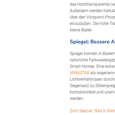
das hochtransparente Le
Außerdem werden Kalkabla
über den Vorspann-Prozess
einzubüßen. Die hohe Tr
kleine Bäder.
Spiegel: Bessere A
Spiegel können in Bädern 
natürliche Farbwiedergabe
Smart Homes. Eine extrav
MIRASTAR
als sogenannt
Lichtverhältnissen durc
Gegensatz zu Silberspieg
korrosionsfest und unem
werden.
Zum Special “Bad & Well