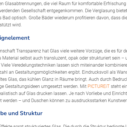
n Glasabtrennungen, die viel Raum für komfortable Erfrischung
 werdenden Gesellschaft entgegenkommen. Die Verglasung bietet
s Bad optisch. Große Bäder wiederum profitieren davon, dass die
tützt wird.
ignelement
nschaft Transparenz hat Glas viele weitere Vorzüge, die es für 
s Material selbst auch transluzent, opak oder strukturiert sein 
. Viele Veredelungstechniken lassen sich miteinander kombiniere
ahl an Gestaltungsmöglichkeiten ergibt. Eindrucksvoll als Wandv
eltes Glas, das kühlen Glanz in Räume bringt. Auch durch Bedru
tige Gestaltungsideen umgesetzt werden. Mit
PICTUREiT
steht ei
ealistisch auf Glas drucken lassen. Je nach Vorliebe und Einric
ltet werden – und Duschen können zu ausdrucksstarken Kunstwe
rbe und Struktur
Effekte sorgt strukturiertes Glas. Die durch die Struktur bedingte