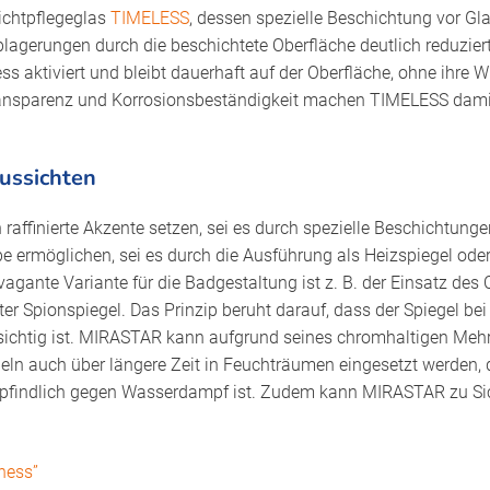
ichtpflegeglas
TIMELESS
, dessen spezielle Beschichtung vor Gl
gerungen durch die beschichtete Oberfläche deutlich reduziert
 aktiviert und bleibt dauerhaft auf der Oberfläche, ohne ihre Wi
ansparenz und Korrosionsbeständigkeit machen TIMELESS damit
ussichten
raffinierte Akzente setzen, sei es durch spezielle Beschichtunge
 ermöglichen, sei es durch die Ausführung als Heizspiegel oder i
agante Variante für die Badgestaltung ist z. B. der Einsatz des
er Spionspiegel. Das Prinzip beruht darauf, dass der Spiegel be
hsichtig ist. MIRASTAR kann aufgrund seines chromhaltigen Me
eln auch über längere Zeit in Feuchträumen eingesetzt werden,
pfindlich gegen Wasserdampf ist. Zudem kann MIRASTAR zu Sich
ness”