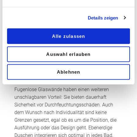
(Oberfläche Fertigfußboden) anzubringen. In
Wohnungen empfiehlt es sich, bei Personen mit
eingeschränktem Sehvermögen ebenfalls für eine
Details zeigen
gute visuelle Erkennbarkeit zu sorgen, etwa durch
teilweise oder vollflächig farbige, beispielsweise
Alle zulassen
lackierte, Glaswände oder Wandverkleidungen. Die
so entstehende, durchgehende Fläche ohne Fugen
Auswahl erlauben
ist zudem sehr pflegeleicht.
Sicherheit vor
Ablehnen
Durchfeuchtungsschäden
Fugenlose Glaswände haben einen weiteren
unschlagbaren Vorteil: Sie bieten dauerhaft
Sicherheit vor Durchfeuchtungsschäden. Auch
dem Wunsch nach Individualität sind keine
Grenzen gesetzt, egal ob es um die Position, die
Ausführung oder das Design geht. Ebenerdige
Duschen integrieren sich optimal in jedes Bad,