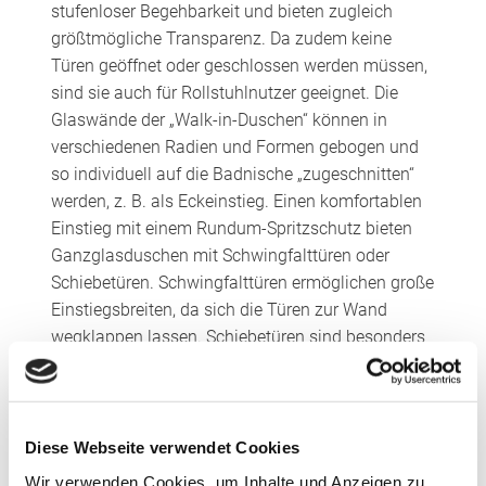
stufenloser Begehbarkeit und bieten zugleich
größtmögliche Transparenz. Da zudem keine
Türen geöffnet oder geschlossen werden müssen,
sind sie auch für Rollstuhlnutzer geeignet. Die
Glaswände der „Walk-in-Duschen“ können in
verschiedenen Radien und Formen gebogen und
so individuell auf die Badnische „zugeschnitten“
werden, z. B. als Eckeinstieg. Einen komfortablen
Einstieg mit einem Rundum-Spritzschutz bieten
Ganzglasduschen mit Schwingfalttüren oder
Schiebetüren. Schwingfalttüren ermöglichen große
Einstiegsbreiten, da sich die Türen zur Wand
wegklappen lassen. Schiebetüren sind besonders
platzsparend, weil vor der Dusche kein Raum für
zu öffnende Türen benötigt wird. Manfred
Schneider, Produktmanager Duschen bei der Pauli
+ Sohn GmbH, plädiert dafür, eine intelligente
Diese Webseite verwendet Cookies
Platzierung bodengleicher Duschen bereits so früh
Wir verwenden Cookies, um Inhalte und Anzeigen zu