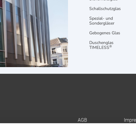
Schallschutzglas
Spezial- und
Sondergläser
Gebogenes Glas
Duschenglas
®
TIMELESS
AGB
Impr
Datenschutz
Site
Alle Partner
Partn