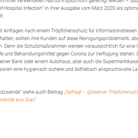
hmittel verwendeten Natriumhypochlorit gereinigt werden – Sub
of Hospital Infection“ in ihrer Ausgabe vom März 2020 als optima
t.
zeit Anfragen nach einem Tröpfchenschutz für Informationstresen
halten, sollten ihre Kunden auf diese Reinigungsproblematik, ab
n. Denn die Schutzmaßnahmen werden voraussichtlich für eine lä
fe und Behandlungsmittel gegen Corona zur Verfügung stehen. D
iner Bank oder einem Autohaus, aber auch die Supermarktkasse
isorien eine hygienisch sichere und ästhetisch anspruchsvolle L
zwände“ siehe auch Beitrag
„Gefragt – gläserner Tröpfchensch
zwände aus Glas“