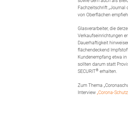
sowie dem auch als Bleic
Fachzeitschrift „Journal 
von Oberflächen empfiehl
Glasverarbeiter, die der
Verkaufseinrichtungen er
Dauerhaftigkeit hinweise
flächendeckend Impfstof
Kundenempfang etwa in e
sollten darum statt Prov
®
SECURIT
erhalten.
Zum Thema „Coronaschut
Interview
„Corona-Schut