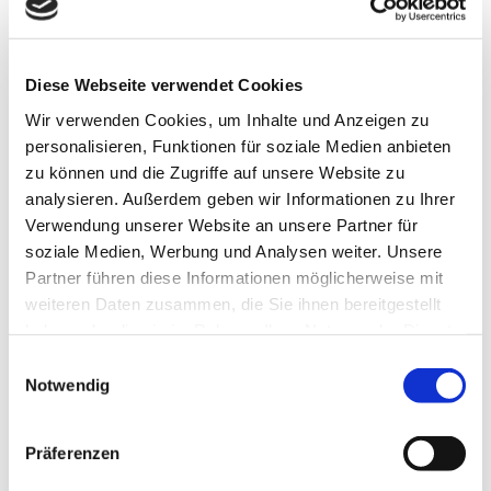
das eine solche Anlage in Betrieb nahm. Doch
zuvor mussten Durchgänge verbreitert werden,
damit die großen Einzelteile der Anlage überhaupt
Diese Webseite verwendet Cookies
in die Halle transportiert werden konnten. Und
Wir verwenden Cookies, um Inhalte und Anzeigen zu
damit das austretende Schleifwasser aufgefangen
personalisieren, Funktionen für soziale Medien anbieten
werden konnte, wurde eine umlaufende
zu können und die Zugriffe auf unsere Website zu
Drainageleitung gelegt. Zusätzlich zur
analysieren. Außerdem geben wir Informationen zu Ihrer
COMBIFLEX-Anlage ließ Röttger noch eine
Verwendung unserer Website an unsere Partner für
Wasseraufbereitungsanlage installieren.
soziale Medien, Werbung und Analysen weiter. Unsere
Partner führen diese Informationen möglicherweise mit
Vorreiter in
Deutschland
weiteren Daten zusammen, die Sie ihnen bereitgestellt
haben oder die sie im Rahmen Ihrer Nutzung der Dienste
„Da diese Maschine das absolut Neuste war,
gesammelt haben.
Einwilligungsauswahl
bekamen wir sogar Besuch von Amerikanern, die
Notwendig
sich die Anlage haben vorführen lassen,“ erzählt
Röttger. Auch heute, 15 Monate nach
Inbetriebnahme, entwickelt FORVET für TRIENES
Präferenzen
ständig weitere Features, damit die Anlage immer