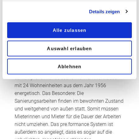
Saint-Gobain pre.formance im Sommer 2022 das
Pilotprojekt „Reallabor Mönchengladbach“. Das
Details zeigen
Reallabor ist angelehnt an das Energiesprong-
Prinzip (Deutsch: Energiesprung) aus den
Alle zulassen
Niederlanden. In dem innovativen
Sanierungsansatz stehen unter anderem ein hoher
Wohnkomfort und kurze Bauzeiten im Mittelpunkt.
Auswahl erlauben
Das Modell setzt auf Digitalisierung und
hochwertige standardisierte Lösungen, die seriell
Ablehnen
vorgefertigt werden. In Mönchengladbach-Hardt
saniert pre.formance sechs Mehrfamilienhäuser
mit 24 Wohneinheiten aus dem Jahr 1956
energetisch. Das Besondere: Die
Sanierungsarbeiten finden im bewohnten Zustand
und weitgehend von außen statt. Somit müssen
Mieterinnen und Mieter für die Dauer der Arbeiten
nicht umziehen. Das pre.formance System ist
außerdem so angelegt, dass es sogar auf die