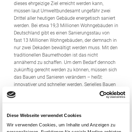
dieses ehrgeizige Ziel erreicht werden kann,
müssen laut Umweltbundesamt ungefähr zwei
Drittel aller heutigen Gebäude energetisch saniert
werden. Bei etwa 19,3 Millionen Wohngebäuden in
Deutschland gibt es einen Sanierungsstau von
fast 13 Millionen Wohngebäuden, der demnach in
nur zwei Dekaden bewältigt werden muss. Mit den
traditionellen Baumethoden ist das nicht
annähernd zu schaffen. Um dem Bedarf dennoch
zukünftig gerecht werden zu können, müssen sich
das Bauen und Sanieren verändern – heißt:
innovativer und schneller werden. Serielles Bauen
und Vorfertigung sind hier wichtige
Lösungsansätze. Zusätzlich macht der akute
Fachkräftemangel eine industrielle Vorfertigung
fast unumgänglich.
Diese Webseite verwendet Cookies
Wir verwenden Cookies, um Inhalte und Anzeigen zu
„pre.formance saniert schnell und minimal-invasiv
personalisieren, Funktionen für soziale Medien anbieten