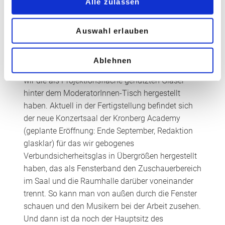
Alle zulassen
York haben wir prominent platzierte
geschwungene Vitrinen mit gebogenem Glas
gefertigt, die das extravagante und luxuriöse
Auswahl erlauben
Ambiente wirkungsvoll unterstützen. Ein
spannendes Projekt ist auch das
Heute Journal-
Ablehnen
Studio
des ZDF, für dessen Umgestaltung 2021
wir die als Projektionsfläche genutzten Gläser
hinter dem ModeratorInnen-Tisch hergestellt
haben. Aktuell in der Fertigstellung befindet sich
der neue Konzertsaal der Kronberg Academy
(geplante Eröffnung: Ende September, Redaktion
glasklar) für das wir gebogenes
Verbundsicherheitsglas in Übergrößen hergestellt
haben, das als Fensterband den Zuschauerbereich
im Saal und die Raumhalle darüber voneinander
trennt. So kann man von außen durch die Fenster
schauen und den Musikern bei der Arbeit zusehen.
Und dann ist da noch der Hauptsitz des