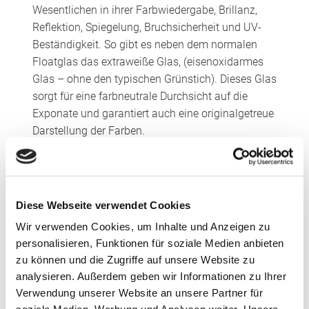
Wesentlichen in ihrer Farbwiedergabe, Brillanz,
Reflektion, Spiegelung, Bruchsicherheit und UV-
Beständigkeit. So gibt es neben dem normalen
Floatglas das extraweiße Glas, (eisenoxidarmes
Glas – ohne den typischen Grünstich). Dieses Glas
sorgt für eine farbneutrale Durchsicht auf die
Exponate und garantiert auch eine originalgetreue
Darstellung der Farben.
Darüber hinaus gibt es auch entspiegeltes Glas,
das über sehr gute Antireflex-Eigenschaften
verfügt und sich damit hervorragend für Vitrinen in
Diese Webseite verwendet Cookies
Museen geeignet. Es ist ein reflexionsarmes,
Wir verwenden Cookies, um Inhalte und Anzeigen zu
farbneutrales und nahezu unsichtbares Glas.
personalisieren, Funktionen für soziale Medien anbieten
zu können und die Zugriffe auf unsere Website zu
Redaktion glasklar: Welche Rolle spielt die
analysieren. Außerdem geben wir Informationen zu Ihrer
Sicherheit, also wann und wo ist Sicherheitsglas
Verwendung unserer Website an unsere Partner für
gefragt?