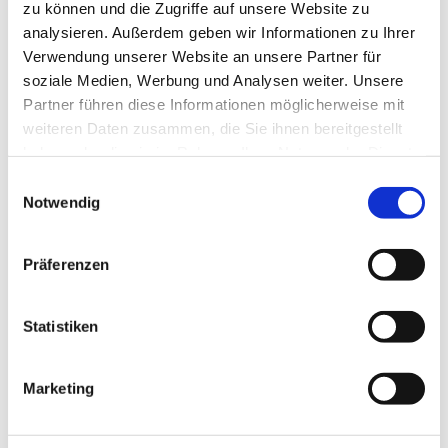
zu können und die Zugriffe auf unsere Website zu
glasklar
analysieren. Außerdem geben wir Informationen zu Ihrer
Verwendung unserer Website an unsere Partner für
Über glasklar
soziale Medien, Werbung und Analysen weiter. Unsere
Partner führen diese Informationen möglicherweise mit
Specials
weiteren Daten zusammen, die Sie ihnen bereitgestellt
Nachhaltigkeit & Glas
haben oder die sie im Rahmen Ihrer Nutzung der Dienste
Bildungsbauten & Glas
gesammelt haben.
Wohnungsbau & Glas
Einwilligungsauswahl
Notwendig
Glas in Museen & Ausstellungen
Sicherheit mit Glas in Innenräumen
Sommerlicher Wärmeschutz
Präferenzen
Glas & Gesundheit
Interieur & Glasdesign
Statistiken
Tageslicht & Architektur mit Glas
Bad & Wellness
Hotel & Gastronomie
Marketing
Gestaltung & Gesundheit
Ruhe & Behaglichkeit