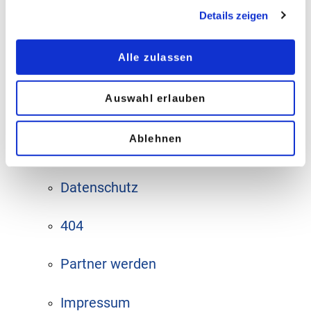
Sanierung & Komfort
Details zeigen
Tageslicht & Wohlbefinden
Multifunktionsgläser
Alle zulassen
Sicherheitsglas in der Gebäudehülle
Glas im öffentlichen Raum
Auswahl erlauben
Alle Partner
Ablehnen
Bildnachweise
Datenschutz
404
Partner werden
Impressum