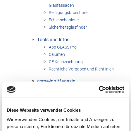
Glasfassaden
Reinigungsbroschüre
Fehlerschablone
Sicherheitsglasfinder
Tools und Infos
App GLASS Pro
Calumen
CE Kennzeichnung
Rechtliche Vorgaben und Richtlinien
come-inn Magazin
Der Webshop für Werbemittel
CSP Akademie
Diese Webseite verwendet Cookies
Best in Glass
Wir verwenden Cookies, um Inhalte und Anzeigen zu
Videos
personalisieren, Funktionen für soziale Medien anbieten