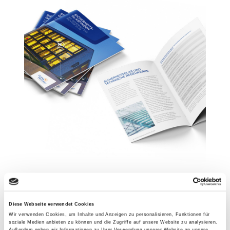
Sicherheitsglasfinder
Unser Nachschlagewerk im praktischen
Diese Webseite verwendet Cookies
Postkartenformat hilft Ihnen schnell und unkompliziert,
Wir verwenden Cookies, um Inhalte und Anzeigen zu personalisieren, Funktionen für
für die gängigen Anwendungefälle und die damit
soziale Medien anbieten zu können und die Zugriffe auf unsere Website zu analysieren.
Außerdem geben wir Informationen zu Ihrer Verwendung unserer Website an unsere