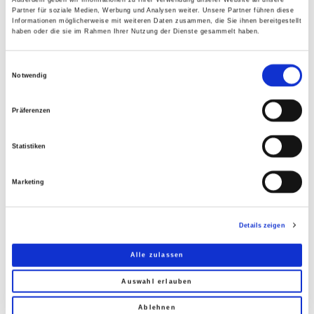
verbundenen Vorgaben der technischen Regelwerke
Partner für soziale Medien, Werbung und Analysen weiter. Unsere Partner führen diese
Informationen möglicherweise mit weiteren Daten zusammen, die Sie ihnen bereitgestellt
das geeignete Glas zu identifizieren.
haben oder die sie im Rahmen Ihrer Nutzung der Dienste gesammelt haben.
Mehr erfahren
Einwilligungsauswahl
Notwendig
Präferenzen
Statistiken
Marketing
Details zeigen
Alle zulassen
Auswahl erlauben
Ablehnen