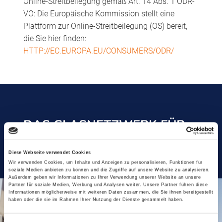
Online-Streitbeilegung gemäß Art. 14 Abs. 1 ODR-
VO: Die Europäische Kommission stellt eine
Plattform zur Online-Streitbeilegung (OS) bereit,
die Sie hier finden:
HTTP://EC.EUROPA.EU/CONSUMERS/ODR/
DAS GLASNETZWERK FÜR
PROFIS
Diese Webseite verwendet Cookies
Wir verwenden Cookies, um Inhalte und Anzeigen zu personalisieren, Funktionen für
soziale Medien anbieten zu können und die Zugriffe auf unsere Website zu analysieren.
Außerdem geben wir Informationen zu Ihrer Verwendung unserer Website an unsere
Partner für soziale Medien, Werbung und Analysen weiter. Unsere Partner führen diese
Informationen möglicherweise mit weiteren Daten zusammen, die Sie ihnen bereitgestellt
haben oder die sie im Rahmen Ihrer Nutzung der Dienste gesammelt haben.