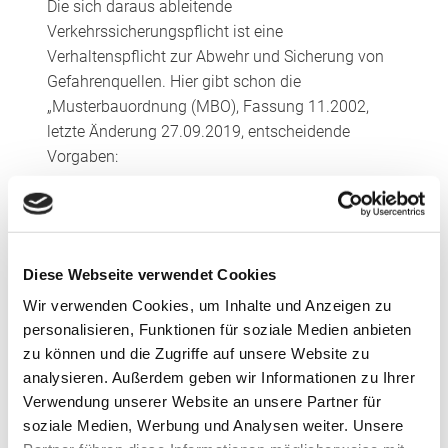
Die sich daraus ableitende
Verkehrssicherungspflicht ist eine
Verhaltenspflicht zur Abwehr und Sicherung von
Gefahrenquellen. Hier gibt schon die
„Musterbauordnung (MBO), Fassung 11.2002,
letzte Änderung 27.09.2019, entscheidende
Vorgaben:
MBO § 3, Allgemeine Anforderungen
Anlagen sind so anzuordnen, zu errichten, zu
Diese Webseite verwendet Cookies
ändern und instand zuhalten, dass die öffentliche
Sicherheit und Ordnung, insbesondere Leben,
Wir verwenden Cookies, um Inhalte und Anzeigen zu
Gesundheit und die natürlichen
personalisieren, Funktionen für soziale Medien anbieten
Lebensgrundlagen, nicht gefährdet werden; dabei
zu können und die Zugriffe auf unsere Website zu
analysieren. Außerdem geben wir Informationen zu Ihrer
sind die Grundanforderungen an Bauwerke gemäß
Verwendung unserer Website an unsere Partner für
Anhang 1 der Verordnung(EU)Nr. 305/2011 zu
soziale Medien, Werbung und Analysen weiter. Unsere
berücksichtigen. Dies gilt auch für die Beseitigung