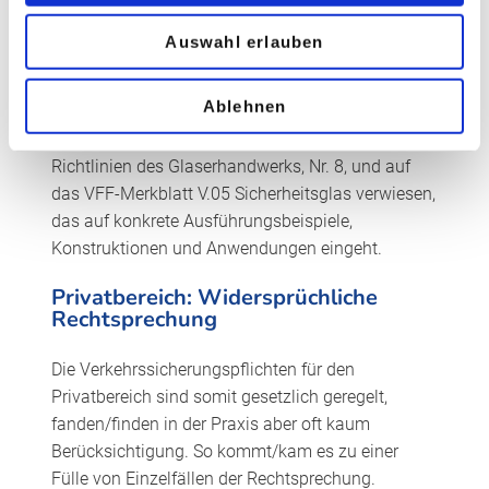
Hinblick auf die Verkehrssicherheit listen die
Technischen Richtlinien für das Glaserhandwerk
Auswahl erlauben
unterschiedliche Regelwerke auf. Diese geben
Auskunft über die Anforderungen an den Werkstoff
Ablehnen
Glas in den unterschiedlichen Verkehrsbereichen.
Insbesondere sei hier auf die Technischen
Richtlinien des Glaserhandwerks, Nr. 8, und auf
das VFF-Merkblatt V.05 Sicherheitsglas verwiesen,
das auf konkrete Ausführungsbeispiele,
Konstruktionen und Anwendungen eingeht.
Privatbereich: Widersprüchliche
Rechtsprechung
Die Verkehrssicherungspflichten für den
Privatbereich sind somit gesetzlich geregelt,
fanden/finden in der Praxis aber oft kaum
Berücksichtigung. So kommt/kam es zu einer
Fülle von Einzelfällen der Rechtsprechung.