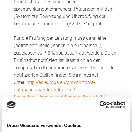
Brandschutz-, Beschuss- oder
sprengwirkungshemmenden Prüfungen mit dem
„System zur Bewertung und Überprüfung der
Leistungsbeständigkeit – (AVCP) 3“ geprüft.
Für die Prüfung der Leistung muss dann eine
„notifizierte Stelle“, sprich ein europäisch (!)
zugelassenes Prüflabor, beauftragt werden. Ob ein
Prüfinstitut notifiziert ist, lässt sich an der
europäischen Kennnummer ablesen. Die Liste der
notifizierten Stellen finden Sie im Internet
unter:
http://ec.europa.eu/growth/tools-
databases/nando/index.cfm?
fuseaction=directive.notifiedbody&dir_id=33
Saint-Gobain Glass stellt den CLIMAplusSECURIT-
Partnern ausschließlich Prüfzeugnisse von
Diese Webseite verwendet Cookies
europäisch notifizierten Prüfstellen zur Verfügung,