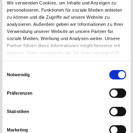
so dass alle Prüfberichte und
Wir verwenden Cookies, um Inhalte und Anzeigen zu
Leistungserklärungen auf dem „europäischen“
personalisieren, Funktionen für soziale Medien anbieten
Stand sind.
zu können und die Zugriffe auf unsere Website zu
analysieren. Außerdem geben wir Informationen zu Ihrer
Beispiel ift-Rosenheim:
Verwendung unserer Website an unsere Partner für
soziale Medien, Werbung und Analysen weiter. Unsere
Prüfergebnisse, die von einer nicht europäisch
Partner führen diese Informationen möglicherweise mit
notifizierten Prüfstelle kommen, dürfen nicht mehr
weiteren Daten zusammen, die Sie ihnen bereitgestellt
zur Erstellung von Leistungserklärungen
haben oder die sie im Rahmen Ihrer Nutzung der Dienste
verwendet werden!
gesammelt haben.
Einwilligungsauswahl
Notwendig
Beispiel SWA:
Die Schall- und Wärmemessstelle Aachen (SWA)
Präferenzen
GmbH ist eine in Deutschland zugelassene
akkreditierte Prüfstelle. SWA hat jedoch keine
Statistiken
europäische Notifizierung. Damit dürfen die
Prüfergebnisse nicht mehr für die
Leistungserklärung verwendet werden.
Marketing