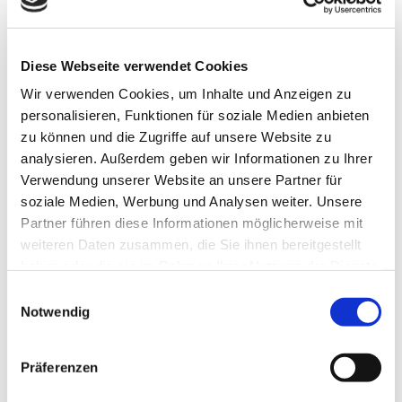
Mit einer ausgeprägten Sonnenschutzverglasung
können Innenraumtemperaturen dauerhaft
gesenkt und Überschreitungen der thermischen
Diese Webseite verwendet Cookies
Behaglichkeitsgrenze von 27 ° C im Raum um 60
% reduziert werden. Oder mit einfachen Worten:
Wir verwenden Cookies, um Inhalte und Anzeigen zu
Wenn es bei der Verwendung von Standard-
personalisieren, Funktionen für soziale Medien anbieten
zu können und die Zugriffe auf unsere Website zu
Isolierglas an zehn Tagen zu Temperaturen
analysieren. Außerdem geben wir Informationen zu Ihrer
oberhalb 27 ° C kommt, so ist es mit einem
Verwendung unserer Website an unsere Partner für
effizienten Sonnenschutzglas nur an vier Tagen zu
soziale Medien, Werbung und Analysen weiter. Unsere
heiß in der Wohnung, im Büro oder im
Partner führen diese Informationen möglicherweise mit
Wintergarten. Sehr guten Schutz bietet
weiteren Daten zusammen, die Sie ihnen bereitgestellt
beispielsweise das Sonnenschutzglas
COOL-LITE
haben oder die sie im Rahmen Ihrer Nutzung der Dienste
XTREME
, das eine sehr hohe Lichtdurchlässigkeit
gesammelt haben.
Einwilligungsauswahl
mit einem äußerst niedrigen Energiedurchlass
Notwendig
verbindet. Im Vergleich zu Wärmedämmglas wird
so die Aufheizung um bis zu fünf Grad Celsius
gemindert. Für den Wintergarten empfehlen sich
Präferenzen
zusätzlich entweder eine außenliegende