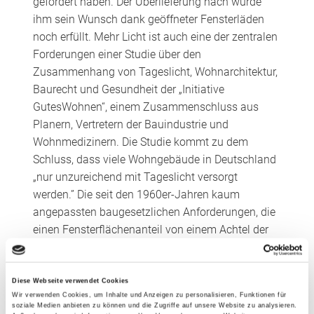
gefordert haben. Der Überlieferung nach wurde
ihm sein Wunsch dank geöffneter Fensterläden
noch erfüllt. Mehr Licht ist auch eine der zentralen
Forderungen einer Studie über den
Zusammenhang von Tageslicht, Wohnarchitektur,
Baurecht und Gesundheit der „Initiative
GutesWohnen“, einem Zusammenschluss aus
Planern, Vertretern der Bauindustrie und
Wohnmedizinern. Die Studie kommt zu dem
Schluss, dass viele Wohngebäude in Deutschland
„nur unzureichend mit Tageslicht versorgt
werden.” Die seit den 1960er-Jahren kaum
angepassten baugesetzlichen Anforderungen, die
einen Fensterflächenanteil von einem Achtel der
Grundfläche eines Raumes vorschreiben, seien
mittlerweile zu niedrig. Tageslicht sei jedoch
„essenziell für die Gesundheit der Menschen”. Mit
Diese Webseite verwendet Cookies
Wir verwenden Cookies, um Inhalte und Anzeigen zu personalisieren, Funktionen für
durchschnittlich zehn bis 12,5 Prozent
soziale Medien anbieten zu können und die Zugriffe auf unsere Website zu analysieren.