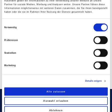
Fensteranteil im Vergleich zur Grundfläche
Außerdem geben wir Informationen zu Ihrer Verwendung unserer Website an unsere
Partner für soziale Medien, Werbung und Analysen weiter. Unsere Partner führen diese
rangiert Deutschland gemäß einer Untersuchung
Informationen möglicherweise mit weiteren Daten zusammen, die Sie ihnen bereitgestellt
haben oder die sie im Rahmen Ihrer Nutzung der Dienste gesammelt haben.
des BPIE (Building Performance Institute Europe)
im europäischen Vergleich im unteren Bereich. In
Einwilligungsauswahl
Frankreich oder England werden mindestens 20
Notwendig
Prozent verlangt. Die Studie gelangt daher zu der
Empfehlung, „die vorgeschriebene Fensterfläche
Präferenzen
für Neubauten zu verdoppeln.“
Statistiken
Marketing
Details zeigen
Alle zulassen
Auswahl erlauben
DAS GLASNETZWERK FÜR
Ablehnen