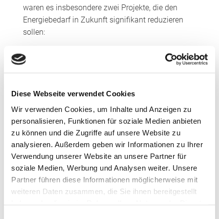
waren es insbesondere zwei Projekte, die den
Energiebedarf in Zukunft signifikant reduzieren
sollen:
Durch die Optimierung des
Autoklavprozesses konnte die
Energiemenge, die während der
Druckbeaufschlagung verwendet wird,
Diese Webseite verwendet Cookies
reduziert werden, ohne dass die Qualität des
Wir verwenden Cookies, um Inhalte und Anzeigen zu
produzierten Verbundglases beeinträchtigt
personalisieren, Funktionen für soziale Medien anbieten
wird.
zu können und die Zugriffe auf unsere Website zu
Durch eine Zeitschaltuhr der mit Gas
analysieren. Außerdem geben wir Informationen zu Ihrer
betriebenen Klimaanlage des
Verwendung unserer Website an unsere Partner für
Produktionsbüros wurde die Temperatur
soziale Medien, Werbung und Analysen weiter. Unsere
während der Arbeits- und Ruhezeiten
Partner führen diese Informationen möglicherweise mit
angepasst, so dass die Anlage 26.000 kWh
weiteren Daten zusammen, die Sie ihnen bereitgestellt
weniger Erdgas verbraucht – dies reduziert
haben oder die sie im Rahmen Ihrer Nutzung der Dienste
den Energiebedarf um etwa 5,7 t/Jahr.
gesammelt haben.
Einwilligungsauswahl