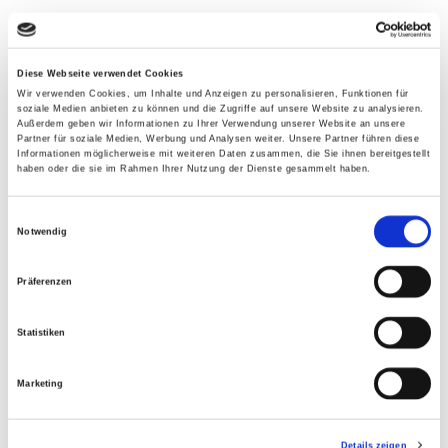
Der abendliche Festakt fand in der
mittelalterlichen, auf einem steilen Kalkfelsen
inmitten der Stolberger Altstadt in Stolberg
Diese Webseite verwendet Cookies
(Rheinland) thronenden Burg Stolberg statt.
Wir verwenden Cookies, um Inhalte und Anzeigen zu personalisieren, Funktionen für
soziale Medien anbieten zu können und die Zugriffe auf unsere Website zu analysieren.
Trinksprüche, mittelalterliche Musik mit Flöte,
Außerdem geben wir Informationen zu Ihrer Verwendung unserer Website an unsere
Partner für soziale Medien, Werbung und Analysen weiter. Unsere Partner führen diese
Klampfe und Gesang und eine Feuershow
Informationen möglicherweise mit weiteren Daten zusammen, die Sie ihnen bereitgestellt
begleiteten die Gäste beim mittelalterlichen
haben oder die sie im Rahmen Ihrer Nutzung der Dienste gesammelt haben.
Festessen in einem der Rittersäle. Hoch oben in
der Burg unterm Dach klang die Festakt-
Einwilligungsauswahl
Notwendig
Veranstaltung mit engagierten Gesprächen aus.
Präferenzen
Besuch des Produktionsstandortes
von Vetrotech Saint-Gobain
Deutschland
Statistiken
Am nächsten Tag stimmte Christoph Baier,
Marketing
Vertriebsleiter von Vetrotech Saint-Gobain
Deutschland, seine Zuhörer mit seinem Vortrag
Details zeigen