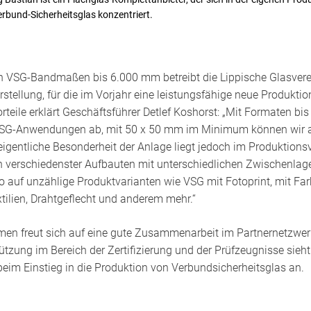
rbund-Sicherheitsglas konzentriert.
n VSG-Bandmaßen bis 6.000 mm betreibt die Lippische Glasve
stellung, für die im Vorjahr eine leistungsfähige neue Produktio
eile erklärt Geschäftsführer Detlef Koshorst: „Mit Formaten bi
VSG-Anwendungen ab, mit 50 x 50 mm im Minimum können wir ab
 eigentliche Besonderheit der Anlage liegt jedoch im Produktion
en verschiedenster Aufbauten mit unterschiedlichen Zwischenlagen
io auf unzählige Produktvarianten wie VSG mit Fotoprint, mit Far
tilien, Drahtgeflecht und anderem mehr.“
en freut sich auf eine gute Zusammenarbeit im Partnernetzwe
tzung im Bereich der Zertifizierung und der Prüfzeugnisse sieht
beim Einstieg in die Produktion von Verbundsicherheitsglas an.