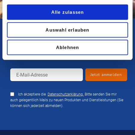
Alle zulassen
Auswahl erlauben
GLASKLAR ABONNIEREN
Abonnieren Sie unseren kostenlosen Newsletter und
Ablehnen
bleiben Sie auf dem Laufenden.
Ich akzeptiere die
Datenschutzerklärung.
Bitte senden Sie mir
auch gelegentlich Mails zu neuen Produkten und Dienstleistungen (Sie
können sich jederzeit abmelden).