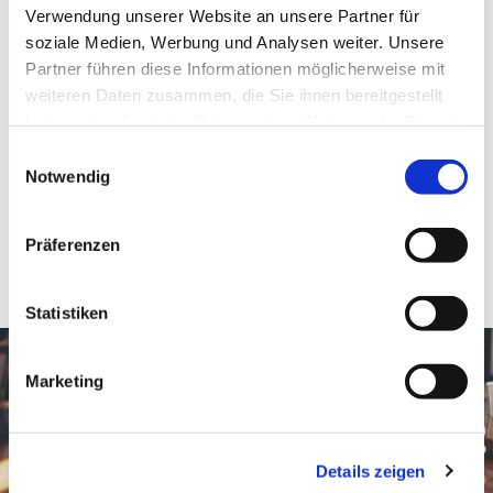
Verwendung unserer Website an unsere Partner für
Kunden – vom Support und dem Know-how-
soziale Medien, Werbung und Analysen weiter. Unsere
Transfer innerhalb des Netzwerks.“ Wie gut das
Partner führen diese Informationen möglicherweise mit
funktioniert, konnte Amberger Glas bereits bei
weiteren Daten zusammen, die Sie ihnen bereitgestellt
langjährigen Kooperationen mit verschiedenen
haben oder die sie im Rahmen Ihrer Nutzung der Dienste
CSP-Partnern kennenlernen.
gesammelt haben.
Einwilligungsauswahl
Notwendig
Präferenzen
Statistiken
Marketing
Details zeigen