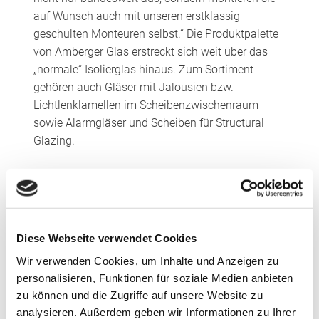
auf Wunsch auch mit unseren erstklassig
geschulten Monteuren selbst.“ Die Produktpalette
von Amberger Glas erstreckt sich weit über das
„normale“ Isolierglas hinaus. Zum Sortiment
gehören auch Gläser mit Jalousien bzw.
Lichtlenklamellen im Scheibenzwischenraum
sowie Alarmgläser und Scheiben für Structural
Glazing.
Mit dem Beitritt zum Partnernetzwerk will
Amberger Glas seine Kompetenz bei
Funktionsgläsern erweitern: „Im Objektgeschäft
geht es nicht allein um Wärmeschutz, sondern oft
Diese Webseite verwendet Cookies
auch um Sonnen- oder Schallschutz sowie
Wir verwenden Cookies, um Inhalte und Anzeigen zu
natürlich um Sicherheitsglas,“ so Thomas
personalisieren, Funktionen für soziale Medien anbieten
Kerscher. „In diesem Bereich hat Saint-Gobain
zu können und die Zugriffe auf unsere Website zu
überzeugende Produkte. Als CSP-Partner
analysieren. Außerdem geben wir Informationen zu Ihrer
profitieren wir – und damit dann auch unsere