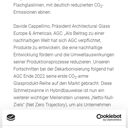
Flachglaslinien, mit deutlich reduzierten CO
-
2
Emissionen ebnen.
Davide Cappellino, Präsident Architectural Glass
Europe & Americas, AGC: „Als Beitrag zu einer
nachhaltigen Welt hat sich AGC verpflichtet,
Produkte zu entwickeln, die eine nachhaltige
Entwicklung fördern und die Umweltauswirkungen
seiner Produktionsprozesse reduzieren. Unseren
Fortschritten bei der Dekarbonisierung folgend hat
AGC Ende 2022 seine erste CO
-arme
2
Glasprodukt-Reihe auf den Markt gebracht. Diese
Schmelzwanne in Hybridbauweise ist nun ein
weiterer wichtiger Meilenstein unseres „Netto-Null-
Ziels“ (Net Zero Trajectory), um als Unternehmen
bis 2050 CO
-neutral zu werden. Die
2
bahnbrechende Entwicklung wird gemeinsam mit
Saint-Gobain umgesetzt, dazu wird das