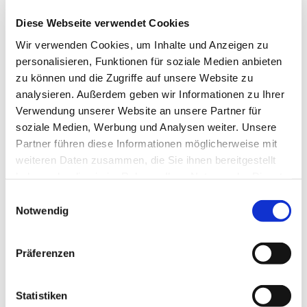
technologische Knowhow beider Unternehmen
Diese Webseite verwendet Cookies
kombiniert.”
Wir verwenden Cookies, um Inhalte und Anzeigen zu
personalisieren, Funktionen für soziale Medien anbieten
Joana Arreguy, Industrial Director Glass, Saint-
zu können und die Zugriffe auf unsere Website zu
Gobain: „Bei Saint-Gobain glauben wir fest an
analysieren. Außerdem geben wir Informationen zu Ihrer
Innovation durch Zusammenarbeit. Deshalb
Verwendung unserer Website an unsere Partner für
freuen wir uns sehr, gemeinsam mit AGC die
soziale Medien, Werbung und Analysen weiter. Unsere
weltweit führende neue Technologie für die
Partner führen diese Informationen möglicherweise mit
Flachglasproduktion zu entwickeln. Dieses Projekt
weiteren Daten zusammen, die Sie ihnen bereitgestellt
steht im Einklang mit der Selbstverpflichtung von
haben oder die sie im Rahmen Ihrer Nutzung der Dienste
Saint-Gobain, bis 2050 die CO
-Neutralität zu
2
gesammelt haben.
Einwilligungsauswahl
erreichen. Die Reduzierung kommt unseren
Notwendig
Kunden zugute, die zunehmend CO
-arme
2
Produkte nachfragen und in ihre Projekte
integrieren wollen. Erst vor wenigen Monaten
Präferenzen
®
führte Saint-Gobain ORAÉ
ein, das erste CO
-
2
arme Glas der Welt.“
Statistiken