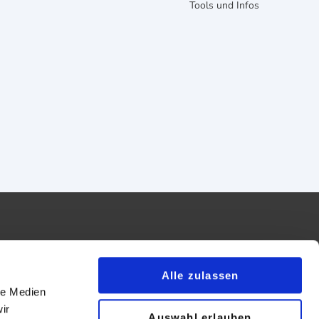
Tools und Infos
Alle zulassen
le Medien
essum
ir
Auswahl erlauben
map