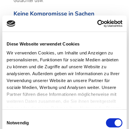
Gutachter usw.
Keine Kompromisse in Sachen
Sicherheit
Überall, wo Menschen leben, arbeiten und
zusammenkommen, ist es wesentlich, dass sie es
Diese Webseite verwendet Cookies
in einem geschützten Rahmen tun können.
Wir verwenden Cookies, um Inhalte und Anzeigen zu
Vetrotech Saint-Gobain stellt dafür entsprechende
personalisieren, Funktionen für soziale Medien anbieten
leistungsstarke, multifunktionale
zu können und die Zugriffe auf unsere Website zu
Sicherheitslösungen zur Verfügung. „Es entspricht
analysieren. Außerdem geben wir Informationen zu Ihrer
unserer Unternehmensphilosophie, keine
Verwendung unserer Website an unsere Partner für
Kompromisse einzugehen, wenn es um den
soziale Medien, Werbung und Analysen weiter. Unsere
Schutz von Leben und Eigentum geht“, so
Partner führen diese Informationen möglicherweise mit
Verkaufsleiter Christoph Baier: „Dazu bekennen wir
weiteren Daten zusammen, die Sie ihnen bereitgestellt
uns als Team ausdrücklich und vertreten diese
haben oder die sie im Rahmen Ihrer Nutzung der Dienste
Haltung konsequent auch unseren Kunden
gesammelt haben.
Einwilligungsauswahl
gegenüber.“
Notwendig