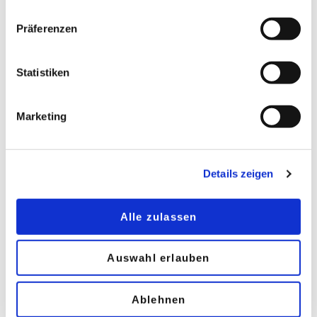
Zu Vetrotech Saint-Gobain Deutschland gehören
neben dem Krefelder Vertriebs- und
Präferenzen
Verwaltungsteam das Produktionswerk in
Würselen, das Brandschutz-Prüflabor IFTS und der
Statistiken
Bereich Forschung und Entwicklung, beide in
Herzogenrath. Im Werk Würselen wird eine breite
Palette feuerhemmender, schlagfester,
Marketing
angriffsfester, kugelsicherer,
sprengwirkungshemmender, druck- und selbst
hurrikanesicherer Hochsicherheitsgläser
Details zeigen
hergestellt nach dem Motto: Vetrotech bietet
innovative Lösungen, die Sicherheit und Komfort
Alle zulassen
in allen Lebensräumen selbst für anspruchsvollste
Anwendungen bieten.
Auswahl erlauben
Ablehnen