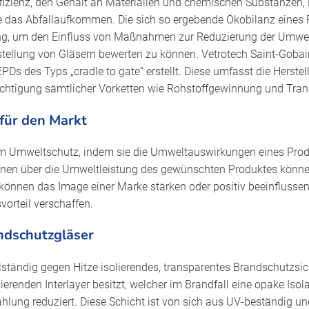
fizienz, den Gehalt an Materialien und chemischen Substanzen, 
 das Abfallaufkommen. Die sich so ergebende Ökobilanz eines P
g, um den Einfluss von Maßnahmen zur Reduzierung der Umwel
tellung von Gläsern bewerten zu können. Vetrotech Saint-Gobain
PDs des Typs „cradle to gate“ erstellt. Diese umfasst die Herste
ichtigung sämtlicher Vorketten wie Rohstoffgewinnung und Tran
für den Markt
um Umweltschutz, indem sie die Umweltauswirkungen eines Prod
ionen über die Umweltleistung des gewünschten Produktes könne
können das Image einer Marke stärken oder positiv beeinflusse
orteil verschaffen.
ndschutzgläser
tändig gegen Hitze isolierendes, transparentes Brandschutzsic
renden Interlayer besitzt, welcher im Brandfall eine opake Isolat
hlung reduziert. Diese Schicht ist von sich aus UV-beständig un