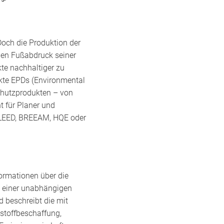
och die Produktion der
hen Fußabdruck seiner
kte nachhaltiger zu
ukte EPDs (Environmental
chutzprodukten – von
 für Planer und
ie LEED, BREEAM, HQE oder
formationen über die
 einer unabhängigen
d beschreibt die mit
stoffbeschaffung,