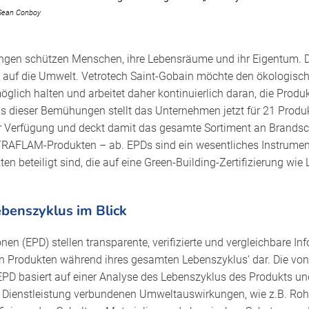
 Sean Conboy
ngen schützen Menschen, ihre Lebensräume und ihr Eigentum. D
 auf die Umwelt. Vetrotech Saint-Gobain möchte den ökologisc
glich halten und arbeitet daher kontinuierlich daran, die Produ
nis dieser Bemühungen stellt das Unternehmen jetzt für 21 Prod
ur Verfügung und deckt damit das gesamte Sortiment an Brands
FLAM-Produkten – ab. EPDs sind ein wesentliches Instrument
kten beteiligt sind, die auf eine Green-Building-Zertifizierung w
benszyklus im Blick
en (EPD) stellen transparente, verifizierte und vergleichbare In
Produkten während ihres gesamten Lebenszyklus‘ dar. Die von
te EPD basiert auf einer Analyse des Lebenszyklus des Produkts un
r Dienstleistung verbundenen Umweltauswirkungen, wie z.B. Roh