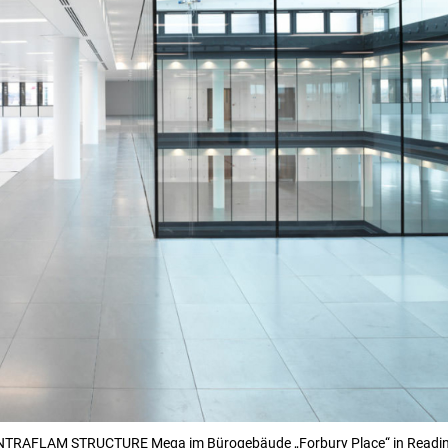
NTRAFLAM STRUCTURE Mega im Bürogebäude „Forbury Place“ in Readi