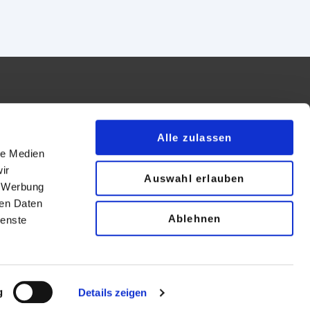
Alle zulassen
le Medien
essum
ir
Auswahl erlauben
map
, Werbung
er werden
ren Daten
© 2026 SAINT-GOBAIN GLASS CSP
Ablehnen
ienste
g
Details zeigen