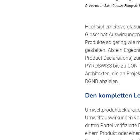
© Vetrotech Saint-Gobain; Fotograf:
Hochsicherheitsverglasu
Gläser hat Auswirkungen
Produkte so gering wie mö
gestalten. Als ein Ergeb
Product Declarations) z
PYROSWISS bis zu CONTRA
Architekten, die an Proje
DGNB abzielen.
Den kompletten Le
Umweltproduktdeklaration
Umweltauswirkungen von 
dritten Partei verifizier
einem Produkt oder eine