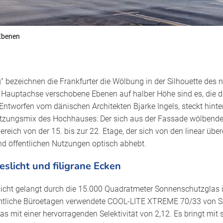
Ebenen
 bezeichnen die Frankfurter die Wölbung in der Silhouette des
r Hauptachse verschobene Ebenen auf halber Höhe sind es, die 
tworfen vom dänischen Architekten Bjarke Ingels, steckt hinte
tzungsmix des Hochhauses: Der sich aus der Fassade wölbend
eich von der 15. bis zur 22. Etage, der sich von den linear übe
d öffentlichen Nutzungen optisch abhebt.
slicht und filigrane Ecken
icht gelangt durch die 15.000 Quadratmeter Sonnenschutzglas i
tliche Büroetagen verwendete COOL-LITE XTREME 70/33 von Sai
 mit einer hervorragenden Selektivität von 2,12. Es bringt mit 