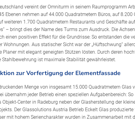
Deutschland vereint der Omniturm in seinem Raumprogramm Ar
ie 45 Ebenen nehmen auf 44.000 Quadratmetern Büros, auf 8.200
 weiteren 1.700 Quadratmetern Restaurants und Geschäfte auf
les“ – bringt dies der Name des Turms zum Ausdruck. Die Achse
einen positiven Effekt für die Grundrisse: So entstanden die v
r Wohnungen. Aus statischer Sicht war der „Hüftschwung“ allerd
e Planer mit elegant geneigten Stützen lösten. Durch deren hoch
Stahlbewehrung ist maximale Stabilität gewährleistet.
ktion zur Vorfertigung der Elementfassade
druckenden Menge von insgesamt 15.000 Quadratmetern Glas vert
i übernahm jeder Betrieb einen speziellen Aufgabenbereich: So 
 Objekt-Center in Radeburg neben der Glasherstellung der klein
ekts. Der Glassolutions Austria Betrieb Eckelt Glas produzierte 
äser mit hohem Seriencharakter wurden in Zusammenarbeit mi