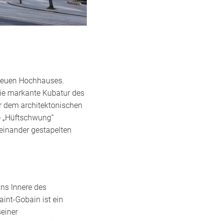
 neuen Hochhauses.
die markante Kubatur des
r dem architektonischen
e „Hüftschwung“
reinander gestapelten
ns Innere des
nt-Gobain ist ein
seiner