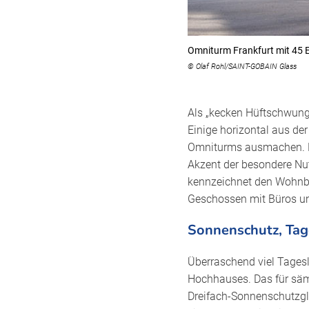
Omniturm Frankfurt mit 45 
© Olaf Rohl/SAINT-GOBAIN Glass
Als „kecken Hüftschwung”
Einige horizontal aus de
Omniturms ausmachen. En
Akzent der besondere Nu
kennzeichnet den Wohnber
Geschossen mit Büros un
Sonnenschutz, Tage
Überraschend viel Tagesl
Hochhauses. Das für säm
Dreifach-Sonnenschutzglas