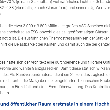
 66–70 % (je nach Glasaufbau) viel natürliches Licht ins Gebäud
32–0,33 (ebenfalls je nach Glasaufbau) und seinem Ug-Wert von
.
ehen die etwa 3.000 x 3.800 Millimeter großen VSG-Scheiben ni
ensicherheitsglas ESG, obwohl dies bei großformatigen Gläsern
nötig ist. Die ausführlichen Thermostressanalysen der Statiker
liff die Belastbarkeit der Kanten und damit auch die der ganz
es hatte sich der Architekt eine durchgehende und filigrane Op
 Profile und wählte Ganzglasecken. Damit diese statisch wirksam
ildet. Als Randverbundmaterial dient ein Silikon, das zugleich d
 nicht unter die Maßgaben der eingeführten Technischen Baub
mung im Einzelfall und einer Fremdüberwachung. Das Kontrollier
heim.
und öffentlicher Raum erstmals in einem Hochh