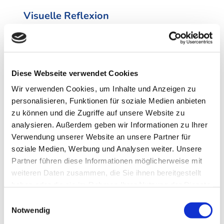
Visuelle Reflexion
Nach intensiven Gesprächen mit Architekten und
Bauherren löste Saint-Gobain die Aufgabe durch
die Kombination verschiedener Schichten:
Diese Webseite verwendet Cookies
Verschiedene Reflexionsgrade sorgen für einen
grünlich bis bläulich schimmernden Farbton. Die
Wir verwenden Cookies, um Inhalte und Anzeigen zu
personalisieren, Funktionen für soziale Medien anbieten
Fassade wurde gestaltet mit den
zu können und die Zugriffe auf unsere Website zu
Dreifachverglasungen
CLIMATOP
COOL-LITE SKN
analysieren. Außerdem geben wir Informationen zu Ihrer
176 und CLIMATOP
COOL-LITE XTREME
70/33 II
Verwendung unserer Website an unsere Partner für
– ein neutrales und hochselektives
soziale Medien, Werbung und Analysen weiter. Unsere
Sonnenschutzglas. Für eine besonders hohe
Partner führen diese Informationen möglicherweise mit
Tageslichtausbeute und effiziente
weiteren Daten zusammen, die Sie ihnen bereitgestellt
Sonnenenergienutzung sorgt das Spezialglas
haben oder die sie im Rahmen Ihrer Nutzung der Dienste
ECLAZ ONE
, das von Saint-Gobain mit einer
gesammelt haben.
Einwilligungsauswahl
speziellen LOW-E-Beschichtungstechnologie
Notwendig
entwickelt wurde.