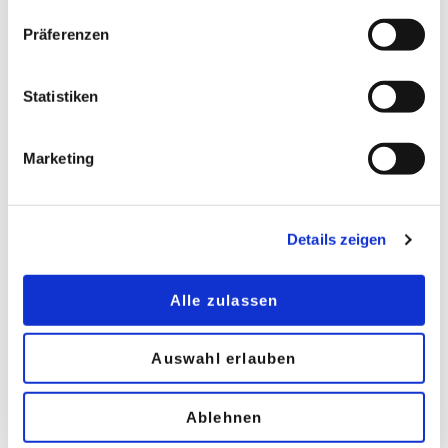
Keramisch bedruckte Glasfelder
Präferenzen
Einen besonderen Rhythmus erfährt die streng
strukturierte Fassade durch eingestreute opake
Statistiken
Glasfelder. Zu diesem Zweck wurden die
Isolierglasscheiben keramisch bedruckt. „Nur
Marketing
wirklich hochwertige Baugläser können diese
hohen Ansprüche an Optik, Lichtdurchlässigkeit,
Sonnenschutz und Sicherheit erfüllen“, erklärt der
Details zeigen
Architektur-Berater von SAINT-GOBAIN GLASS.
Alle zulassen
Auswahl erlauben
Ablehnen
GALERIE