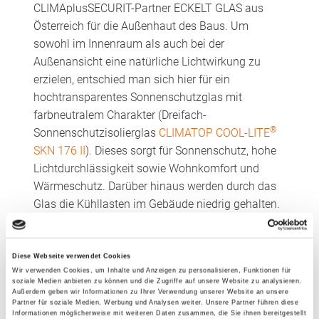
CLIMAplusSECURIT-Partner ECKELT GLAS aus
Österreich für die Außenhaut des Baus. Um
sowohl im Innenraum als auch bei der
Außenansicht eine natürliche Lichtwirkung zu
erzielen, entschied man sich hier für ein
hochtransparentes Sonnenschutzglas mit
farbneutralem Charakter (Dreifach-
®
Sonnenschutzisolierglas
CLIMATOP COOL-LITE
SKN 176 II
). Dieses sorgt für Sonnenschutz, hohe
Lichtdurchlässigkeit sowie Wohnkomfort und
Wärmeschutz. Darüber hinaus werden durch das
Glas die Kühllasten im Gebäude niedrig gehalten.
Zusätzlich gefertigte Sicherheitsgläser tragen
dazu bei, dass sich die Gäste in den Räumen
sicher fühlen, zumal die Trennung von Innen und
Diese Webseite verwendet Cookies
Wir verwenden Cookies, um Inhalte und Anzeigen zu personalisieren, Funktionen für
Außen nur durch die Scheiben gewährleistet ist.
soziale Medien anbieten zu können und die Zugriffe auf unsere Website zu analysieren.
Außerdem geben wir Informationen zu Ihrer Verwendung unserer Website an unsere
Partner für soziale Medien, Werbung und Analysen weiter. Unsere Partner führen diese
Den Gebäudeabschluss bilden die beiden in
Informationen möglicherweise mit weiteren Daten zusammen, die Sie ihnen bereitgestellt