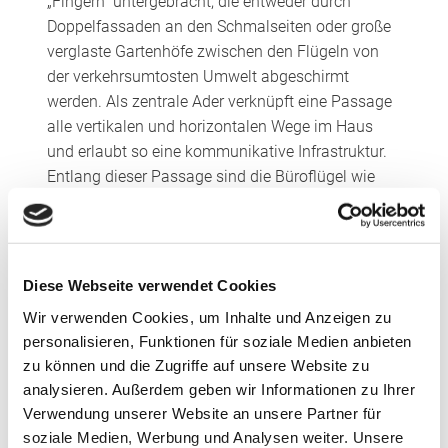
„Fingern“ untergebracht, die entweder durch
Doppelfassaden an den Schmalseiten oder große
verglaste Gartenhöfe zwischen den Flügeln von
der verkehrsumtosten Umwelt abgeschirmt
werden. Als zentrale Ader verknüpft eine Passage
alle vertikalen und horizontalen Wege im Haus
und erlaubt so eine kommunikative Infrastruktur.
Entlang dieser Passage sind die Büroflügel wie
Häuser an einer Straße aufgereiht. Alle Büros
orientieren sich zu einem der Atrien und können so
natürlich be- und entlüftet werden. Die
Bepflanzungen der Gärten sind den verschiedenen
Diese Webseite verwendet Cookies
Kontinenten der Welt entlehnt, die die Lufthansa
Wir verwenden Cookies, um Inhalte und Anzeigen zu
anfliegt. Sie dienen als Kälte-, Wärme- und
personalisieren, Funktionen für soziale Medien anbieten
Lärmpuffer
zu können und die Zugriffe auf unsere Website zu
analysieren. Außerdem geben wir Informationen zu Ihrer
Verwendung unserer Website an unsere Partner für
soziale Medien, Werbung und Analysen weiter. Unsere