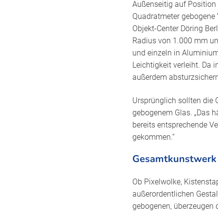
Außenseitig auf Position
Quadratmeter gebogene V
Objekt-Center Döring Berl
Radius von 1.000 mm und
und einzeln in Aluminiu
Leichtigkeit verleiht. D
außerdem absturzsichern
Ursprünglich sollten die
gebogenem Glas. „Das hät
bereits entsprechende Ver
gekommen.“
Gesamtkunstwerk
Ob Pixelwolke, Kistenst
außerordentlichen Gestal
gebogenen, überzeugen d