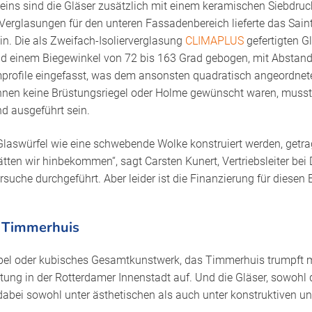
 eins sind die Gläser zusätzlich mit einem keramischen Siebdruc
erglasungen für den unteren Fassadenbereich lieferte das Sain
in. Die als Zweifach-Isolierverglasung
CLIMAPLUS
gefertigten G
 einem Biegewinkel von 72 bis 163 Grad gebogen, mit Abstandh
mprofile eingefasst, was dem ansonsten quadratisch angeordnet
a innen keine Brüstungsriegel oder Holme gewünscht waren, muss
d ausgeführt sein.
 Glaswürfel wie eine schwebende Wolke konstruiert werden, getr
ten wir hinbekommen“, sagt Carsten Kunert, Vertriebsleiter bei D
suche durchgeführt. Aber leider ist die Finanzierung für diesen
 Timmerhuis
apel oder kubisches Gesamtkunstwerk, das Timmerhuis trumpft m
tung in der Rotterdamer Innenstadt auf. Und die Gläser, sowohl 
abei sowohl unter ästhetischen als auch unter konstruktiven u