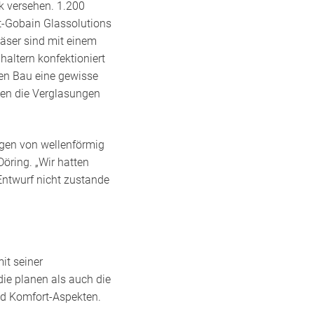
k versehen. 1.200
t-Gobain Glassolutions
läser sind mit einem
altern konfektioniert
en Bau eine gewisse
ten die Verglasungen
agen von wellenförmig
öring. „Wir hatten
 Entwurf nicht zustande
it seiner
die planen als auch die
nd Komfort-Aspekten.