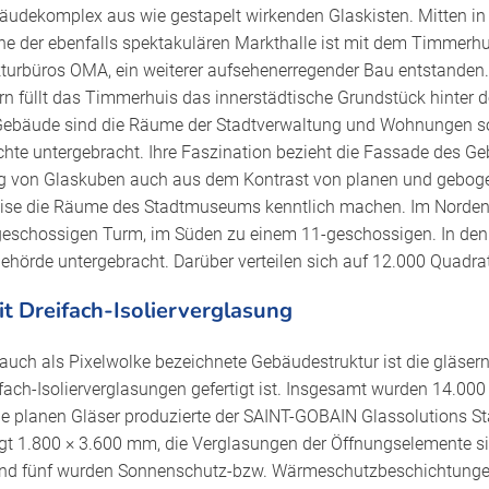
äudekomplex aus wie gestapelt wirkenden Glaskisten. Mitten in
he der ebenfalls spektakulären Markthalle ist mit dem Timmerh
turbüros OMA, ein weiterer aufsehenerregender Bau entstanden.
n füllt das Timmerhuis das innerstädtische Grundstück hinter 
 Gebäude sind die Räume der Stadtverwaltung und Wohnungen s
hte untergebracht. Ihre Faszination bezieht die Fassade des G
ng von Glaskuben auch aus dem Kontrast von planen und geboge
ise die Räume des Stadtmuseums kenntlich machen. Im Norden 
geschossigen Turm, im Süden zu einem 11-geschossigen. In den 
Behörde untergebracht. Darüber verteilen sich auf 12.000 Quad
t Dreifach-Isolierverglasung
 auch als Pixelwolke bezeichnete Gebäudestruktur ist die gläsern
ach-Isolierverglasungen gefertigt ist. Insgesamt wurden 14.000
e planen Gläser produzierte der SAINT-GOBAIN Glassolutions S
ägt 1.800 × 3.600 mm, die Verglasungen der Öffnungselemente s
i und fünf wurden Sonnenschutz-bzw. Wärmeschutzbeschichtunge