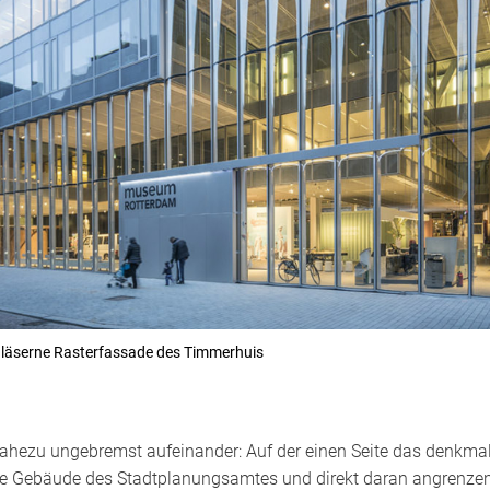
gläserne Rasterfassade des Timmerhuis
 nahezu ungebremst aufeinander: Auf der einen Seite das denkma
te Gebäude des Stadtplanungsamtes und direkt daran angrenzen