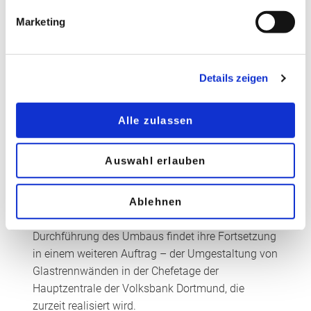
schützt. So lässt sich der Besprechungsraum je
Marketing
nach Bedarf und gewünschter Diskretion variabel
schalten und flexibel nutzen. Als dezenter
Sichtschutz sind alle anderen gläsernen
Details zeigen
Trennwände und Türen mit einem transluzenten
weißen Streifendekor versehen.
Alle zulassen
Für Glas Wulfmeier war das Projekt in mehrerer
Hinsicht erfolgreich: Die vom
Auswahl erlauben
®
CLIMAplusSECURIT
-Partner vorgeschlagenen
Glasanwendungen bieten eine zugleich
Ablehnen
funktionale, hochwertige und ästhetisch
ansprechende Lösung und die gelungene
Durchführung des Umbaus findet ihre Fortsetzung
in einem weiteren Auftrag – der Umgestaltung von
Glastrennwänden in der Chefetage der
Hauptzentrale der Volksbank Dortmund, die
zurzeit realisiert wird.