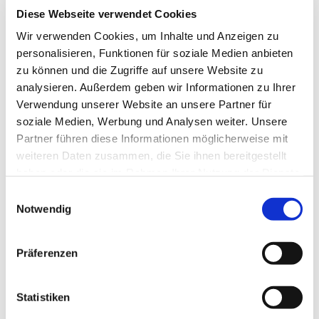
Die beim Umbau zum Einsatz gekommenen
Diese Webseite verwendet Cookies
diversen Trennwandsysteme bestehen zum einen
Wir verwenden Cookies, um Inhalte und Anzeigen zu
aus feststehenden Glaselementen aus
personalisieren, Funktionen für soziale Medien anbieten
Verbundsicherheitsglas mit Schallschutzfunktion
zu können und die Zugriffe auf unsere Website zu
vom Typ
STADIP SILENCE
in 12 mm Stärke mit
analysieren. Außerdem geben wir Informationen zu Ihrer
0,76 mm Folie sowie zum anderen aus
Verwendung unserer Website an unsere Partner für
Einscheibensicherheitsglas (ESG) in 12 mm
soziale Medien, Werbung und Analysen weiter. Unsere
Stärke. Die Ganzglastüren sind aus ESG in 10 mm
Partner führen diese Informationen möglicherweise mit
Stärke mit Drücker, Schlosskasten und Bändern
weiteren Daten zusammen, die Sie ihnen bereitgestellt
vom Typ Dorma Junior Office gefertigt, die
haben oder die sie im Rahmen Ihrer Nutzung der Dienste
Oberfläche ist Silber eloxiert. Nach entsprechender
gesammelt haben.
Einwilligungsauswahl
Beratung der Architekten wurde auch ein
Notwendig
feststehendes Seitenteil der Glastrennwände als
PRIVA-LITE-Verglasung hergestellt. Das
Präferenzen
Sicherheitsglas mit zusätzlich schaltbarem
Sichtschutz erlaubt ein Umschalten der Glasfläche
von voller Durchsicht auf eine transluzente
Statistiken
Ansicht, die lichtdurchlässig ist, aber vor Blicken