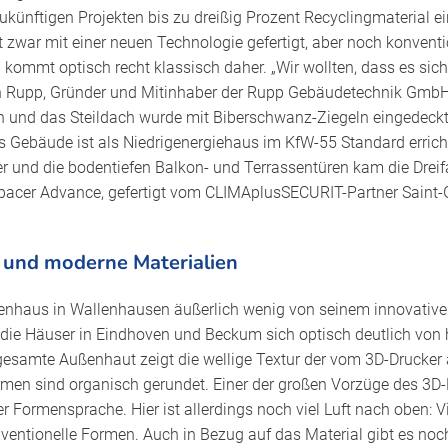
ukünftigen Projekten bis zu dreißig Prozent Recyclingmaterial 
 zwar mit einer neuen Technologie gefertigt, aber noch konventio
d kommt optisch recht klassisch daher. „Wir wollten, dass es sich
stian Rupp, Gründer und Mitinhaber der Rupp Gebäudetechnik Gmb
 und das Steildach wurde mit Biberschwanz-Ziegeln eingedeckt
 Gebäude ist als Niedrigenergiehaus im KfW-55 Standard errich
er und die bodentiefen Balkon- und Terrassentüren kam die Dreif
acer Advance, gefertigt vom CLIMAplusSECURIT-Partner Saint-Go
n und moderne Materialien
nhaus in Wallenhausen äußerlich wenig von seinem innovative
n die Häuser in Eindhoven und Beckum sich optisch deutlich vo
gesamte Außenhaut zeigt die wellige Textur der vom 3D-Drucker
rmen sind organisch gerundet. Einer der großen Vorzüge des 3D
er Formensprache. Hier ist allerdings noch viel Luft nach oben: Vi
entionelle Formen. Auch in Bezug auf das Material gibt es noc