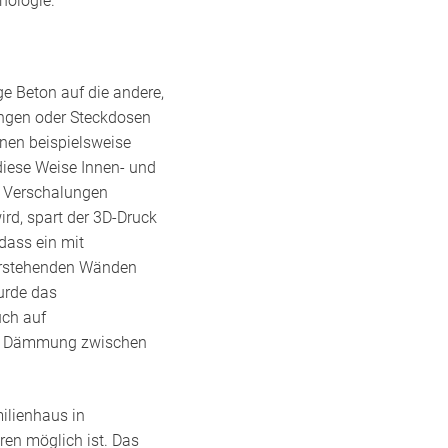
nologie.
ge Beton auf die andere,
ungen oder Steckdosen
nen beispielsweise
 diese Weise Innen- und
e Verschalungen
rd, spart der 3D-Druck
dass ein mit
derstehenden Wänden
wurde das
uch auf
he Dämmung zwischen
ilienhaus in
en möglich ist. Das