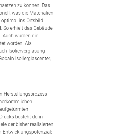
einsetzen zu können. Das
nell, was die Materialien
 optimal ins Ortsbild
H. So erhielt das Gebäude
. Auch wurden die
tet worden. Als
ach-Isolierverglasung
bain Isolierglascenter,
n Herstellungsprozess
n herkömmlichen
 aufgetürmten
-Drucks besteht denn
ele der bisher realisierten
h Entwicklungspotenzial: