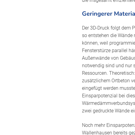
die insgesamt effiziente
Geringerer Materi
Der 3D-Druck folgt dem Pr
so entstehen die Wände 
können, weil programmie
Fensterstürze parallel hä
Außenwände von Gebäuden
notwendig sind und nur s
Ressourcen. Theoretisch:
zusätzlichem Ortbeton ve
eingefügt werden musste,
Einsparpotenzial bei die
Wärmedämmverbundsyste
zwei gedruckte Wände ein
Noch mehr Einsparpotenz
Wallenhausen bereits ge