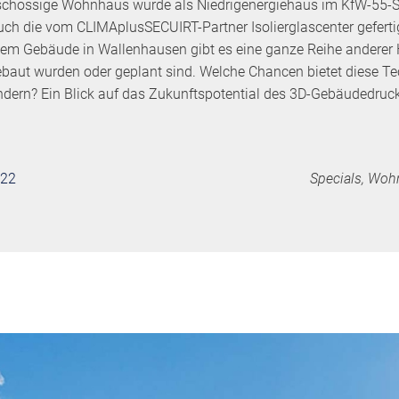
eschossige Wohnhaus wurde als Niedrigenergiehaus im KfW-55-St
auch die vom CLIMAplusSECUIRT-Partner Isolierglascenter geferti
 dem Gebäude in Wallenhausen gibt es eine ganze Reihe anderer 
ebaut wurden oder geplant sind. Welche Chancen bietet diese Te
dern? Ein Blick auf das Zukunftspotential des 3D-Gebäudedruc
022
Specials, Woh