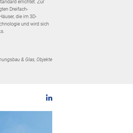
andard errichtet. Zur
gten Dreifach-
Häuser, die im 3D-
chnologie und wird sich
ks.
nungsbau & Glas, Objekte