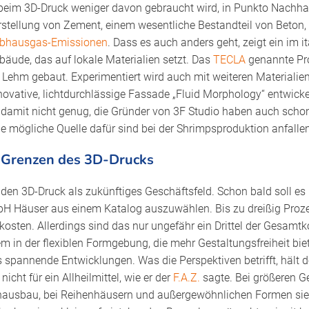
beim 3D-Druck weniger davon gebraucht wird, in Punkto Nachhalti
rstellung von Zement, einem wesentliche Bestandteil von Beton,
eibhausgas-Emissionen
. Dass es auch anders geht, zeigt ein im 
bäude, das auf lokale Materialien setzt. Das
TECLA
genannte Pro
Lehm gebaut. Experimentiert wird auch mit weiteren Materialien
novative, lichtdurchlässige Fassade „Fluid Morphology“ entwicke
 damit nicht genug, die Gründer von 3F Studio haben auch scho
ine mögliche Quelle dafür sind bei der Shrimpsproduktion anfalle
 Grenzen des 3D-Drucks
den 3D-Druck als zukünftiges Geschäftsfeld. Schon bald soll es 
Häuser aus einem Katalog auszuwählen. Bis zu dreißig Prozen
sten. Allerdings sind das nur ungefähr ein Drittel der Gesamt
em in der flexiblen Formgebung, die mehr Gestaltungsfreiheit bi
es spannende Entwicklungen. Was die Perspektiven betrifft, hält 
icht für ein Allheilmittel, wie er der
F.A.Z.
sagte. Bei größeren G
hausbau, bei Reihenhäusern und außergewöhnlichen Formen sie