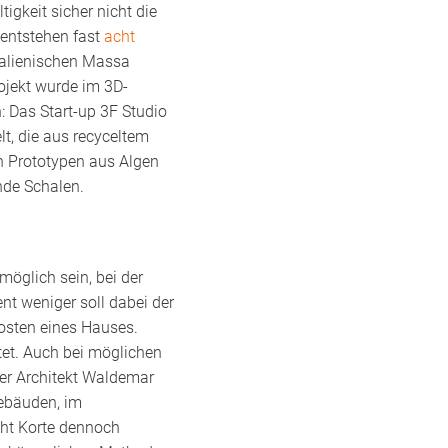
gkeit sicher nicht die
 entstehen fast
acht
italienischen Massa
jekt wurde im 3D-
: Das Start-up 3F Studio
lt, die aus recyceltem
n Prototypen aus Algen
nde Schalen.
möglich sein, bei der
t weniger soll dabei der
kosten eines Hauses.
etet. Auch bei möglichen
der Architekt Waldemar
ebäuden, im
ht Korte dennoch