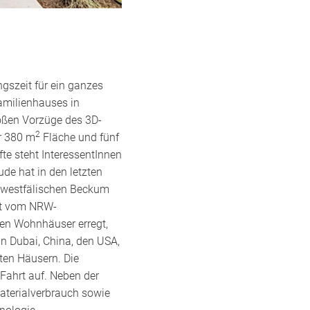
gszeit für ein ganzes
amilienhauses in
roßen Vorzüge des 3D-
2
er 380 m
Fläche und fünf
te steht InteressentInnen
de hat in den letzten
n-westfälischen Beckum
ert vom NRW-
en Wohnhäuser erregt,
in Dubai, China, den USA,
ten Häusern. Die
ahrt auf. Neben der
Materialverbrauch sowie