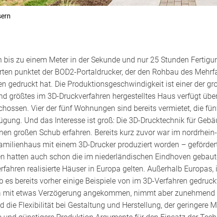
sern
 bis zu einem Meter in der Sekunde und nur 25 Stunden Fertigun
rten punktet der BOD2-Portaldrucker, der den Rohbau des Mehrf
 gedruckt hat. Die Produktionsgeschwindigkeit ist einer der g
nd größtes im 3D-Druckverfahren hergestelltes Haus verfügt üb
ossen. Vier der fünf Wohnungen sind bereits vermietet, die fünf
gung. Und das Interesse ist groß: Die 3D-Drucktechnik für Gebäu
nen großen Schub erfahren. Bereits kurz zuvor war im nordrhei
familienhaus mit einem 3D-Drucker produziert worden – geförd
n hatten auch schon die im niederländischen Eindhoven gebaut
erfahren realisierte Häuser in Europa gelten. Außerhalb Europas, 
es bereits vorher einige Beispiele von im 3D-Verfahren gedruck
pa mit etwas Verzögerung angekommen, nimmt aber zunehmend F
d die Flexibilität bei Gestaltung und Herstellung, der geringere 