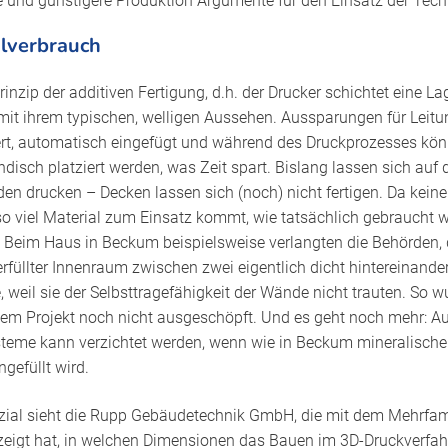
re und günstigere Produktion Argumente für den Einsatz der Tech
alverbrauch
inzip der additiven Fertigung, d.h. der Drucker schichtet eine La
mit ihrem typischen, welligen Aussehen. Aussparungen für Leit
rt, automatisch eingefügt und während des Druckprozesses kön
ndisch platziert werden, was Zeit spart. Bislang lassen sich auf
 drucken – Decken lassen sich (noch) nicht fertigen. Da kein
o viel Material zum Einsatz kommt, wie tatsächlich gebraucht wi
 Beim Haus in Beckum beispielsweise verlangten die Behörden, 
rfüllter Innenraum zwischen zwei eigentlich dicht hintereinan
 weil sie der Selbsttragefähigkeit der Wände nicht trauten. So 
sem Projekt noch nicht ausgeschöpft. Und es geht noch mehr: A
me kann verzichtet werden, wenn wie in Beckum mineralisc
gefüllt wird.
ial sieht die Rupp Gebäudetechnik GmbH, die mit dem Mehrfam
zeigt hat, in welchen Dimensionen das Bauen im 3D-Druckverfahr