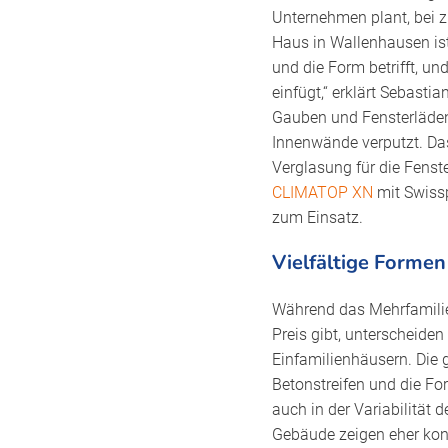
Unternehmen plant, bei z
Haus in Wallenhausen ist
und die Form betrifft, un
einfügt,“ erklärt Seba
Gauben und Fensterläden
Innenwände verputzt. Das
Verglasung für die Fenst
CLIMATOP XN
mit Swissp
zum Einsatz.
Vielfältige Forme
Während das Mehrfamilie
Preis gibt, unterscheide
Einfamilienhäusern. Die 
Betonstreifen und die Fo
auch in der Variabilität d
Gebäude zeigen eher konv