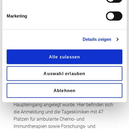
jeder Baukörper als eigenständiges
Funktionsgebäude wahrgenommen werden.
Marketing
Im Dienst der Gesundheit
Details zeigen
Der als Rechteck mit zwei Innenhöfen konzipierte
Bau erstreckt sich über fünf Geschosse und hat
2
rund 6.400 m
Nutzungsfläche. Im Erdgeschoss
Alle zulassen
befinden sich die Ambulanzen sowie Diensträume
für Ärztinnen und Ärzte. Durch die lockere
Auswahl erlauben
Anordnung ist es möglich, dass in das gesamte
Erdgeschoss allseitig Tageslicht einfällt. Eine
Freitreppe führt in das Hauptgeschoss, wo –
Ablehnen
bedingt durch die leichte Hanglage – der
Haupteingang angelegt wurde. Hier befinden sich
die Anmeldung und die Tageskliniken mit 47
Plätzen für ambulante Chemo- und
Immuntherapien sowie Forschungs- und