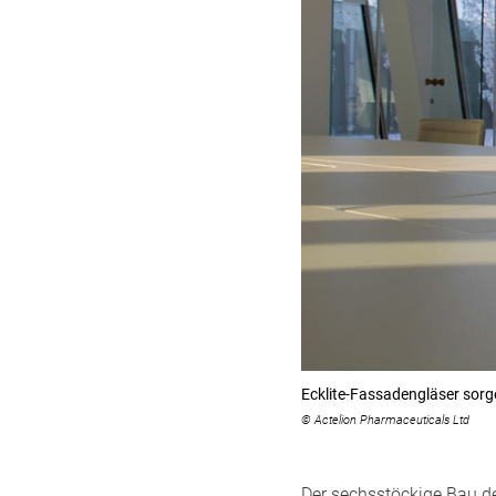
Ecklite-Fassadengläser sorg
© Actelion Pharmaceuticals Ltd
Der sechsstöckige Bau de