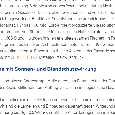
hitekten Herzog & de Meuron entworfenen spektakulären Neubau 
örper ein Geschoss. Die einzelnen Geschosse sind versetzt übe
ck hingeworfener Bauklötze. So entstand eine architektonische
onalität. Für das 100 Mio. Euro-Projekt produzierte Glassoluti
in Dreifach-Ausführung, die für maximalen Nutzerkomfort auc
t 1.608 Stück – wurden in allen energierelevanten Flächen im 
Aufgrund des kreativen Architekturkonzeptes wurden 397 Gläser
r vertikal verbaut. Einen zusätzlichen Akzent in der Fassade se
as mit
SERALIT LITEX
Metallic-Effekt-Siebdruck.
glas mit Sonnen- und Blendschutzwirkung
er komplexen Choreographie, die durch das Fortschreiten der F
er Sechs-Millionen-Euro-Auftrag vor allem eine logistische Her
 im Isolierglas eine elektrisch betriebene Jalousie mit effizient
it sind die Lamellen und Einbauten dauerhaft gegen Witterungs
mung bis Ug= 0,6 W/m²K erfüllt alle Anforderungen an eine pa