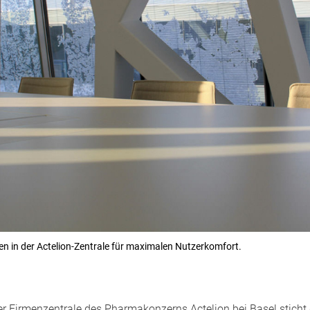
en in der Actelion-Zentrale für maximalen Nutzerkomfort.
r Firmenzentrale des Pharmakonzerns Actelion bei Basel sticht 