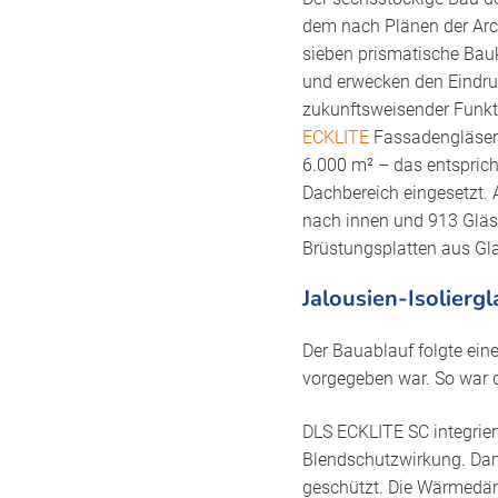
dem nach Plänen der Arc
sieben prismatische Bauk
und erwecken den Eindru
zukunftsweisender Funkti
ECKLITE
Fassadengläser 
6.000 m² – das entsprich
Dachbereich eingesetzt. 
nach innen und 913 Gläse
Brüstungsplatten aus Gl
Jalousien-Isolier
Der Bauablauf folgte ein
vorgegeben war. So war d
DLS ECKLITE SC integriert
Blendschutzwirkung. Dam
geschützt. Die Wärmedäm