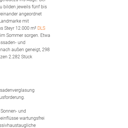
bilden jeweils fünf bis
reinander angeordnet
 Landmarke mit
ons Steyr 12.000 m²
DLS
h im Sommer sorgen. Etwa
Fassaden- und
 nach außen geneigt, 298
tzen 2.282 Stück
assadenverglasung
ausforderung.
er Sonnen- und
einflüsse wartungsfrei
ssivhaustaugliche