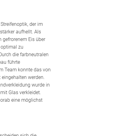
Streifenoptik, der im
ärker aufhellt. Als
n gefrorenem Eis über
 optimal zu
 Durch die farbneutralen
bau führte
em Team konnte das von
t eingehalten werden.
andverkleidung wurde in
it Glas verkleidet.
orab eine möglichst
scheiden sich die