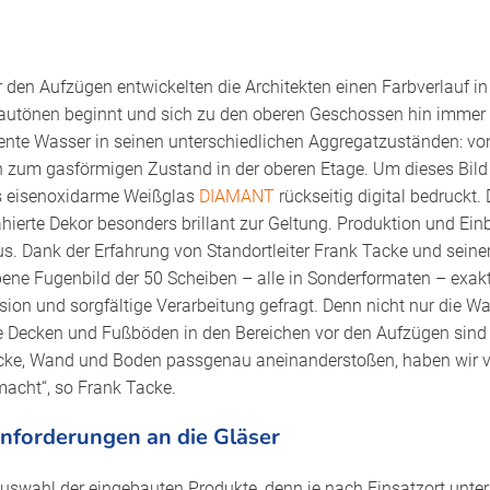
den Aufzügen entwickelten die Architekten einen Farbverlauf in 
autönen beginnt und sich zu den oberen Geschossen hin immer st
diente Wasser in seinen unterschiedlichen Aggregatzuständen: vo
n zum gasförmigen Zustand in der oberen Etage. Um dieses Bild
as eisenoxidarme Weißglas
DIAMANT
rückseitig digital bedruckt.
ierte Dekor besonders brillant zur Geltung. Produktion und Ein
 Dank der Erfahrung von Standortleiter Frank Tacke und sein
ene Fugenbild der 50 Scheiben – alle in Sonderformaten – exak
sion und sorgfältige Verarbeitung gefragt. Denn nicht nur die W
e Decken und Fußböden in den Bereichen vor den Aufzügen sind m
cke, Wand und Boden passgenau aneinanderstoßen, haben wir v
acht“, so Frank Tacke.
Anforderungen an die Gläser
uswahl der eingebauten Produkte, denn je nach Einsatzort unter