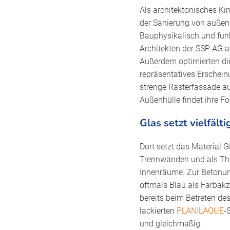
Als architektonisches K
der Sanierung von außen 
Bauphysikalisch und funk
Architekten der SSP AG 
Außerdem optimierten die
repräsentatives Erscheinu
strenge Rasterfassade aus
Außenhülle findet ihre Fo
Glas setzt vielfält
Dort setzt das Material 
Trennwänden und als The
Innenräume. Zur Betonung
oftmals Blau als Farbakz
bereits beim Betreten de
lackierten
PLANILAQUE
-
und gleichmäßig.