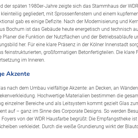
ind der späten 1980er-Jahre zeigte sich das Stammhaus der WDR
kleinteilig gegliedert, mit Sprossenfenstern und einem kupfern
tional gab es einige Defizite. Nach der Modernisierung und Ker
aus Bochum ist das Gebäude heute energetisch und technisch a
 Planer die Funktion der Nutzflächen und der Betriebsabläufe un
ngsbild her. Für eine klare Präsenz in der Kölner Innenstadt sorg
 feinstrukturierten, großformatigen Betonfertigteilen. Die klar
rtsetzung im Inneren.
ige Akzente
Glas nach dem Umbau vielfältige Akzente: an Decken, an Wänden
kenverkleidung. Hochwertige Materialien bestimmen die gesa
 einzelner Bereiche und als Leitsystem kommt gezielt Glas zum
ent auf – ganz im Sinne des Corporate Designs. So werden Besu
s Foyers von der WDR Hausfarbe begrüßt: Die Empfangstheke ist
Scheiben verkleidet. Durch die weiße Grundierung wirkt der Blau