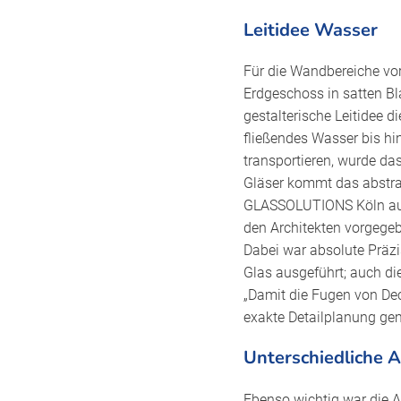
Leitidee Wasser
Für die Wandbereiche vor 
Erdgeschoss in satten Bl
gestalterische Leitidee 
fließendes Wasser bis hi
transportieren, wurde d
Gläser kommt das abstrah
GLASSOLUTIONS Köln aus.
den Architekten vorgegeb
Dabei war absolute Präzi
Glas ausgeführt; auch di
„Damit die Fugen von De
exakte Detailplanung gem
Unterschiedliche 
Ebenso wichtig war die A