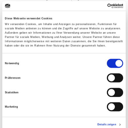
farbigem Glas zum Einsatz, die vorhandene
Einbauten ergänzen. Die Herausforderung bestand
darin, einen flächigen Übergang von den
Diese Webseite verwendet Cookies
Wir verwenden Cookies, um Inhalte und Anzeigen zu personalisieren, Funktionen für
verspiegelten Schrankverkleidungen zur
soziale Medien anbieten zu können und die Zugriffe auf unsere Website zu analysieren.
feststehenden Duschtrennwand einerseits und zu
Außerdem geben wir Informationen zu Ihrer Verwendung unserer Website an unsere
Partner für soziale Medien, Werbung und Analysen weiter. Unsere Partner führen diese
den beweglichen Ganzglastüren auf der anderen
Informationen möglicherweise mit weiteren Daten zusammen, die Sie ihnen bereitgestellt
haben oder die sie im Rahmen Ihrer Nutzung der Dienste gesammelt haben.
Seite schaffen. Zudem mussten die gläsernen
Wandverkleidungen farblich an lackierte
Einwilligungsauswahl
Wandflächen angepasst werden. Das umgebaute
Notwendig
Badezimmer vermittelt in der Kombination aus
den zahlreichen gläsernen und verspiegelten
Präferenzen
Flächen mit den holzverkleideten Wänden und
Waschtischen einen weitläufigen und zugleich
Statistiken
behaglichen Charakter. Die Glaseinbauten erfüllen
dabei gleichermaßen Anforderungen an Ästhetik,
Marketing
Funktionalität und Sicherheit.
Details zeigen
Durch intensive Beratung von Bauherren und