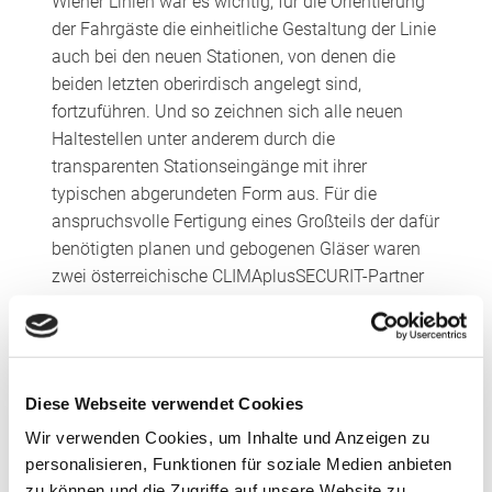
Wiener Linien war es wichtig, für die Orientierung
der Fahrgäste die einheitliche Gestaltung der Linie
auch bei den neuen Stationen, von denen die
beiden letzten oberirdisch angelegt sind,
fortzuführen. Und so zeichnen sich alle neuen
Haltestellen unter anderem durch die
transparenten Stationseingänge mit ihrer
typischen abgerundeten Form aus. Für die
anspruchsvolle Fertigung eines Großteils der dafür
benötigten planen und gebogenen Gläser waren
zwei österreichische CLIMAplusSECURIT-Partner
verantwortlich: Die Firma Glassolutions Steyr
produzierte die planen Scheiben und der
Glasbiege-Spezialist Wenna aus Linz die
gebogenen Gläser. Die Gesamtabwicklung des
Diese Webseite verwendet Cookies
Projektes erfolgte über Wenna Glas.
Wir verwenden Cookies, um Inhalte und Anzeigen zu
Transparenz durch viel Glas
personalisieren, Funktionen für soziale Medien anbieten
zu können und die Zugriffe auf unsere Website zu