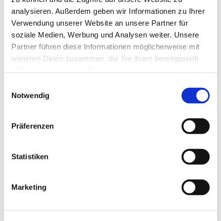
Transparenz ist ein wichtiger Gesichtspunkt bei
analysieren. Außerdem geben wir Informationen zu Ihrer
der Gestaltung der Haltestellen, um das subjektive
Verwendung unserer Website an unsere Partner für
Sicherheitsgefühl der Fahrgäste zu erhöhen. Dafür
soziale Medien, Werbung und Analysen weiter. Unsere
Partner führen diese Informationen möglicherweise mit
sorgen in den Wiener U-Bahn-Stationen neben den
weiteren Daten zusammen, die Sie ihnen bereitgestellt
gläsernen Stationseingängen verglaste und
haben oder die sie im Rahmen Ihrer Nutzung der Dienste
einsehbare Liftanlagen, helle Wandverkleidungen,
gesammelt haben.
gut einsehbare Gänge mit heller und
Einwilligungsauswahl
Notwendig
gleichmäßiger Beleuchtung und nach oben offene
Treppenhäuser. Die gläsernen Stationszugänge
erinnern an die Form eines umgedrehten Us mit
Präferenzen
planer Oberseite. Gebogene Gläser bilden dabei
die Übergänge der Seitenwände zu den Decken.
Statistiken
Wenna fertigte dafür zylindrisch gebogene
Verbund-Sicherheitsgläser mit einem Teil-
Siebdruck zum Vogelschutz. Für einige Stationen
Marketing
wurden die gebogenen Gläser zudem vollflächig
emailliert. Die planen Gläser produzierte
Glassolutions Steyr als Verbund-Sicherheitsgläser