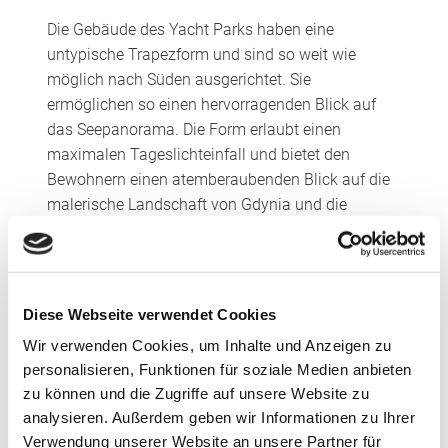
Die Gebäude des Yacht Parks haben eine
untypische Trapezform und sind so weit wie
möglich nach Süden ausgerichtet. Sie
ermöglichen so einen hervorragenden Blick auf
das Seepanorama. Die Form erlaubt einen
maximalen Tageslichteinfall und bietet den
Bewohnern einen atemberaubenden Blick auf die
malerische Landschaft von Gdynia und die
Danziger Bucht. Die großen Panoramafenster
sollen den Bewohnern den Eindruck vermitteln,
sich unmittelbar auf einer Luxusyacht zu befinden.
Diese Webseite verwendet Cookies
Die renommierte Polski Holding Nieruchomości
Wir verwenden Cookies, um Inhalte und Anzeigen zu
Group vergab das Projekt unter der Marke PHN
personalisieren, Funktionen für soziale Medien anbieten
Development an das polnische Architekturbüro
zu können und die Zugriffe auf unsere Website zu
Arch-Deco sowie an das Bauunternehmen Elkam
analysieren. Außerdem geben wir Informationen zu Ihrer
Dobre Miasto. Dort entschied man sich für die
Verwendung unserer Website an unsere Partner für