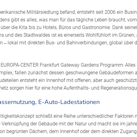
erikanische Militärsiedlung befand, entsteht seit 2006 ein Bus
ens gibt es alles, was man für das tägliche Leben braucht, vom
ber die Kita bis zu Hotels, Büros und Gastronomie. Dank seine
ns und des Stadtwaldes ist es einerseits Wohlfühlort im Grünen, 
 ̶ lokal mit direkten Bus- und Bahnverbindungen, global über 
 EUROPA-CENTER Frankfurt Gateway Gardens Programm: Alles sc
mplex, fallen zunächst dessen geschwungene Gebäudeformen a
eteilen entsteht ein Innenhof mit offenen, aber auch geschützt
netz sorgen hier für eine hohe Aufenthalts- und Regenerationsqua
assernutzung, E-Auto-Ladestationen
gkeitskonzept schließt eine Reihe unterschiedlicher Faktoren mi
e Verknüpfung der Gebäude mit der Natur und macht sie im jahre
m von begrünten Dächern, dem Innenhof oder dem direkten Zugan