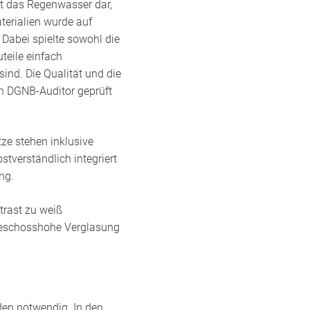
lt das Regenwasser dar,
erialien wurde auf
 Dabei spielte sowohl die
teile einfach
ind. Die Qualität und die
en DGNB-Auditor geprüft
ze stehen inklusive
tverständlich integriert
ng.
trast zu weiß
 geschosshohe Verglasung
den notwendig. In den