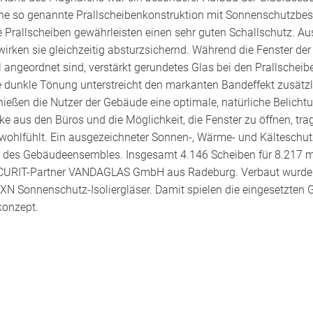
ine so genannte Prallscheibenkonstruktion mit Sonnenschutzbes
e Prallscheiben gewährleisten einen sehr guten Schallschutz. Au
wirken sie gleichzeitig absturzsichernd. Während die Fenster d
angeordnet sind, verstärkt gerundetes Glas bei den Prallschei
e dunkle Tönung unterstreicht den markanten Bandeffekt zusätz
ießen die Nutzer der Gebäude eine optimale, natürliche Belichtun
e aus den Büros und die Möglichkeit, die Fenster zu öffnen, tr
wohlfühlt. Ein ausgezeichneter Sonnen-, Wärme- und Kälteschut
eb des Gebäudeensembles. Insgesamt 4.146 Scheiben für 8.217 m
SECURIT-Partner VANDAGLAS GmbH aus Radeburg. Verbaut wur
 Sonnenschutz-Isoliergläser. Damit spielen die eingesetzten G
konzept.