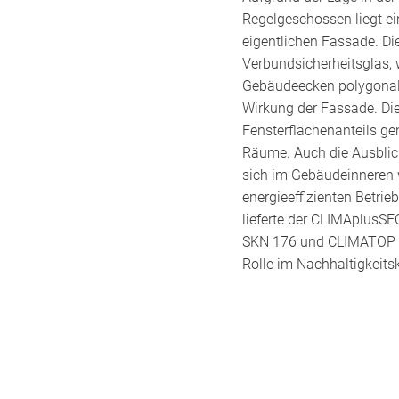
Regelgeschossen liegt e
eigentlichen Fassade. Di
Verbundsicherheitsglas, 
Gebäudeecken polygonal 
Wirkung der Fassade. Di
Fensterflächenanteils gen
Räume. Auch die Ausblick
sich im Gebäudeinneren 
energieeffizienten Betri
lieferte der CLIMAplus
SKN 176 und CLIMATOP XN
Rolle im Nachhaltigkeits