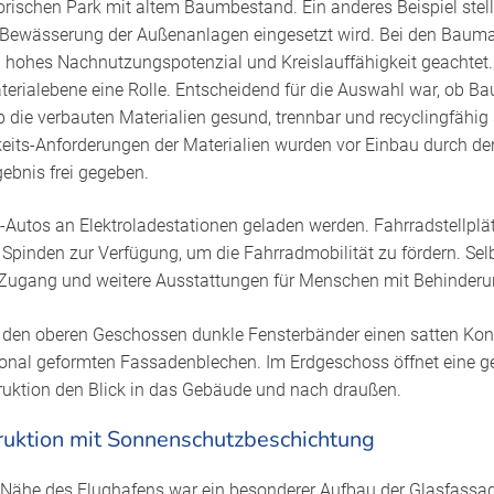
rischen Park mit altem Baumbestand. Ein anderes Beispiel stel
Bewässerung der Außenanlagen eingesetzt wird. Bei den Baumat
n hohes Nachnutzungspotenzial und Kreislauffähigkeit geachtet.
terialebene eine Rolle. Entscheidend für die Auswahl war, ob Bau
 die verbauten Materialien gesund, trennbar und recyclingfähig s
keits-Anforderungen der Materialien wurden vor Einbau durch d
gebnis frei gegeben.
Autos an Elektroladestationen geladen werden. Fahrradstellplät
pinden zur Verfügung, um die Fahrradmobilität zu fördern. Selbs
r Zugang und weitere Ausstattungen für Menschen mit Behinderu
n den oberen Geschossen dunkle Fensterbänder einen satten Kon
sional geformten Fassadenblechen. Im Erdgeschoss öffnet eine
ruktion den Blick in das Gebäude und nach draußen.
ruktion mit Sonnenschutzbeschichtung
r Nähe des Flughafens war ein besonderer Aufbau der Glasfassa