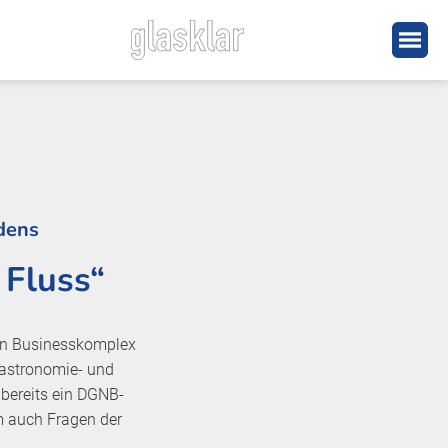
dens
 Fluss“
gen Businesskomplex
stronomie- und
 bereits ein DGNB-
em auch Fragen der