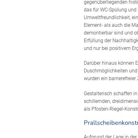
gegenüberliegenden histo
das für WC-Spülung und 
Umweltfreundlichkeit, ei
Element- als auch die Ma
demontierbar sind und ob
Erfüllung der Nachhaltig
und nur bei positivem Er
Darüber hinaus können E-
Duschmöglichkeiten und S
wurden ein barrierefreie
Gestalterisch schaffen i
schillernden, dreidimen
als Pfosten-Riegel-Konst
Prallscheibenkonst
Aufgrund der Lage in de