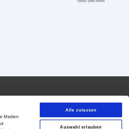
Tools und Infos
Alle zulassen
le Medien
essum
ir
Auswahl erlauben
map