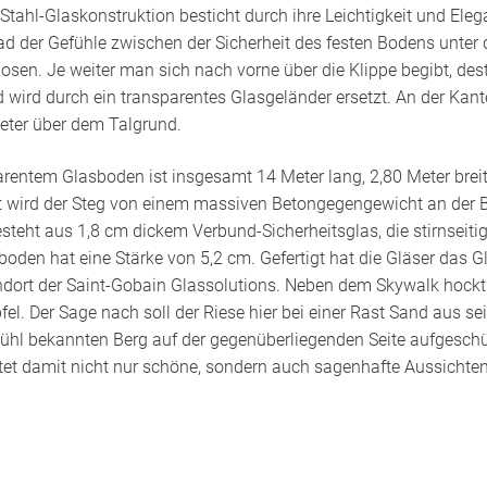
tahl-Glaskonstruktion besticht durch ihre Leichtigkeit und Eleg
ad der Gefühle zwischen der Sicherheit des festen Bodens unte
osen. Je weiter man sich nach vorne über die Klippe begibt, des
wird durch ein transparentes Glasgeländer ersetzt. An der Kant
eter über dem Talgrund.
arentem Glasboden ist insgesamt 14 Meter lang, 2,80 Meter brei
rt wird der Steg von einem massiven Betongegengewicht an der B
steht aus 1,8 cm dickem Verbund-Sicherheitsglas, die stirnseiti
oden hat eine Stärke von 5,2 cm. Gefertigt hat die Gläser das Gl
tandort der Saint-Gobain Glassolutions. Neben dem Skywalk hockt
el. Der Sage nach soll der Riese hier bei einer Rast Sand aus se
ühl bekannten Berg auf der gegenüberliegenden Seite aufgeschü
et damit nicht nur schöne, sondern auch sagenhafte Aussichten