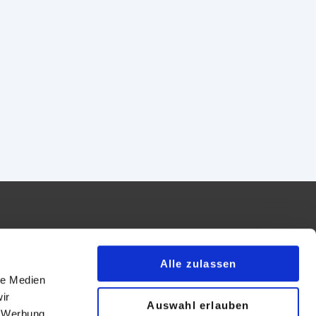
Alle zulassen
le Medien
essum
ir
Auswahl erlauben
map
, Werbung