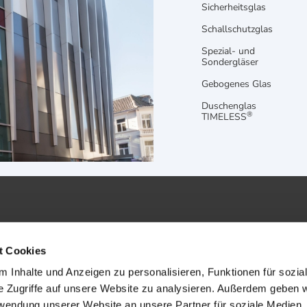
Sicherheitsglas
Schallschutzglas
Spezial- und
Sondergläser
Gebogenes Glas
Duschenglas
®
TIMELESS
t Cookies
 Inhalte und Anzeigen zu personalisieren, Funktionen für sozia
AGB
Impr
e Zugriffe auf unsere Website zu analysieren. Außerdem geben w
Datenschutz
Site
rwendung unserer Website an unsere Partner für soziale Medien