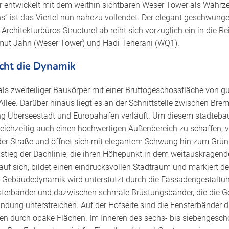
 entwickelt mit dem weithin sichtbaren Weser Tower als Wahrzei
s“ ist das Viertel nun nahezu vollendet. Der elegant geschwun
Architekturbüros StructureLab reiht sich vorzüglich ein in die Re
ut Jahn (Weser Tower) und Hadi Teherani (WQ1).
icht die Dynamik
 als zweiteiliger Baukörper mit einer Bruttogeschossfläche von 
llee. Darüber hinaus liegt es an der Schnittstelle zwischen Br
ung Überseestadt und Europahafen verläuft. Um diesem städtebau
eichzeitig auch einen hochwertigen Außenbereich zu schaffen, ve
der Straße und öffnet sich mit elegantem Schwung hin zum Grüng
tieg der Dachlinie, die ihren Höhepunkt in dem weitauskragende
 auf sich, bildet einen eindrucksvollen Stadtraum und markiert d
ie Gebäudedynamik wird unterstützt durch die Fassadengestaltun
terbänder und dazwischen schmale Brüstungsbänder, die die 
ndung unterstreichen. Auf der Hofseite sind die Fensterbänder
en durch opake Flächen. Im Inneren des sechs- bis siebengesc