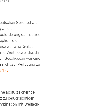
sehen.
 Deutschen Gesellschaft
g an die
sforderung darin, dass
ption, die
se war eine Dreifach-
en g-Wert notwendig, da
nden Geschossen war eine
eslicht zur Verfügung zu
N 176
.
ine absturzsichernde
z zu berücksichtigen.
mbination mit Dreifach-