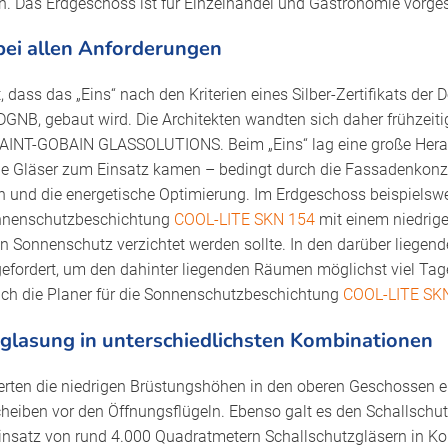
n. Das Erdgeschoss ist für Einzelhandel und Gastronomie vorge
 bei allen Anforderungen
 dass das „Eins“ nach den Kriterien eines Silber-Zertifikats der
DGNB, gebaut wird. Die Architekten wandten sich daher frühzeiti
AINT-GOBAIN GLASSOLUTIONS. Beim „Eins“ lag eine große Herau
che Gläser zum Einsatz kamen – bedingt durch die Fassadenkonze
 und die energetische Optimierung. Im Erdgeschoss beispielswei
onnenschutzbeschichtung
COOL-LITE SKN 154
mit einem niedrig
n Sonnenschutz verzichtet werden sollte. In den darüber liege
efordert, um den dahinter liegenden Räumen möglichst viel Tag
sich die Planer für die Sonnenschutzbeschichtung
COOL-LITE SK
rglasung in unterschiedlichsten Kombinationen
derten die niedrigen Brüstungshöhen in den oberen Geschossen e
heiben vor den Öffnungsflügeln. Ebenso galt es den Schallschut
nsatz von rund 4.000 Quadratmetern Schallschutzgläsern in Ko