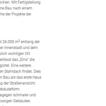
chen. Mit Fertigstellung
gene Bau nach einem
ihe der Projekte der
2
gut 26.000 m
entlang der
emer Innenstadt und dem
lich wichtigen Ort
rlässt das „Eins“ die
ürtel. Eine weitere
n Stahldach findet. Dies
en Bau als das erste Haus
g der Straßenansicht:
Gebäudeform
 dagegen schmaler und
hossigen Gebäudes