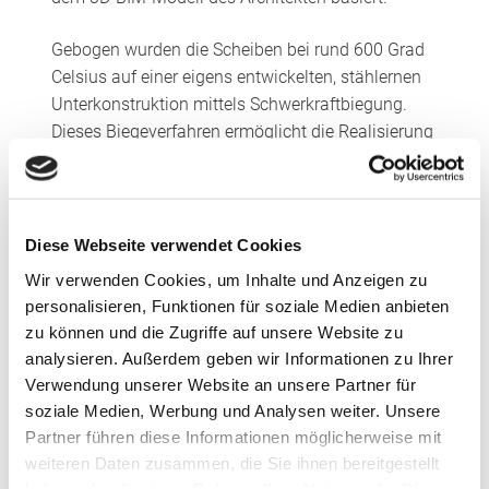
Gebogen wurden die Scheiben bei rund 600 Grad
Celsius auf einer eigens entwickelten, stählernen
Unterkonstruktion mittels Schwerkraftbiegung.
Dieses Biegeverfahren ermöglicht die Realisierung
verschiedenster komplexer Formen und
anspruchsvoller Geometrien. Das Glas legt sich
durch das Eigengewicht in die gewünschte Form.
Der Gesamtelementaufbau der bei The Twist
Diese Webseite verwendet Cookies
realisierten vierlagigen Scheibenpakete beträgt
Wir verwenden Cookies, um Inhalte und Anzeigen zu
55,04 Millimeter, der erreichte Schallschutz
personalisieren, Funktionen für soziale Medien anbieten
entspricht R
= 42 dB. Die PVB Folie im
w
zu können und die Zugriffe auf unsere Website zu
Scheibenpaket sorgt für einen verminderten UV-
analysieren. Außerdem geben wir Informationen zu Ihrer
Eintrag, der die ausgestellten Kunstwerke vor
Verwendung unserer Website an unsere Partner für
schädlicher Sonneneinstrahlung schützt. An den
soziale Medien, Werbung und Analysen weiter. Unsere
Höhenkanten kommen spezielle U-Profile mit SG-
Partner führen diese Informationen möglicherweise mit
Verklebung zum Einsatz, die Glasfassade wurde
weiteren Daten zusammen, die Sie ihnen bereitgestellt
als „Structural Glazing“ Fassade realisiert.
haben oder die sie im Rahmen Ihrer Nutzung der Dienste