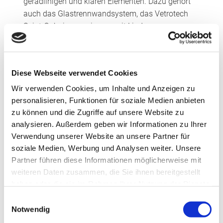
geradlinigen und klaren Elementen. Dazu gehört
auch das Glastrennwandsystem, das Vetrotech
Saint-Gobain gemeinsam mit Lindner
Objektdesign entwickelte. Die Trennwände wirken
besonders großzügig, weil sie dank Nuten in
Boden und Decke rahmenlos eingebaut werden
Diese Webseite verwendet Cookies
konnten. Zudem wurden die verwendeten
Holztürblätter beidseitig flächenbündig ohne
Wir verwenden Cookies, um Inhalte und Anzeigen zu
personalisieren, Funktionen für soziale Medien anbieten
Zargen in die Glaswände integriert. Die
zu können und die Zugriffe auf unsere Website zu
echtholzfurnierten Oberflächen aus Weißtanne
analysieren. Außerdem geben wir Informationen zu Ihrer
wurden in den Treppenhäusern zum Teil mit
Verwendung unserer Website an unsere Partner für
lackiertem Messingblech verkleidet, so dass die
soziale Medien, Werbung und Analysen weiter. Unsere
Türen dort nahezu unsichtbar in die
Partner führen diese Informationen möglicherweise mit
Messingwandbekleidung integriert sind.
weiteren Daten zusammen, die Sie ihnen bereitgestellt
haben oder die sie im Rahmen Ihrer Nutzung der Dienste
In den Glastrennwänden kommen die
gesammelt haben.
Einwilligungsauswahl
Brandschutzverglasungen CONTRAFLAM 30 Wall
Notwendig
und die rahmenlosen CONTRAFLAM STRUCTURE-