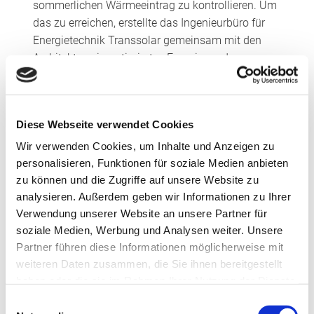
sommerlichen Wärmeeintrag zu kontrollieren. Um
das zu erreichen, erstellte das Ingenieurbüro für
Energietechnik Transsolar gemeinsam mit den
Architekten ein optimiertes Energie- und
Komfortkonzept. Mit Hilfe von thermischen,
Strömungs- und Tageslichtsimulationen konnten
so die Balkone der Hotelzimmer und die
Diese Webseite verwendet Cookies
vorgehängte Holzlamellenstruktur in Bezug auf
Sonnenschutz, Tageslichtnutzung und
Wir verwenden Cookies, um Inhalte und Anzeigen zu
Sichtbeziehung passgenau gestaltet werden.
personalisieren, Funktionen für soziale Medien anbieten
zu können und die Zugriffe auf unsere Website zu
Sonnenschutzgläser für ganzjährig
analysieren. Außerdem geben wir Informationen zu Ihrer
angenehmes Klima
Verwendung unserer Website an unsere Partner für
soziale Medien, Werbung und Analysen weiter. Unsere
Eine zentrale Rolle im Konzept spielt auch die
Partner führen diese Informationen möglicherweise mit
Verglasung. Für ein ganzjährig angenehmes
weiteren Daten zusammen, die Sie ihnen bereitgestellt
Raumklima sorgen in der Seezeitlodge
haben oder die sie im Rahmen Ihrer Nutzung der Dienste
Sonnenschutzgläser der CLIMATOP COOL LITE
gesammelt haben.
Einwilligungsauswahl
XTREME-Familie. Sie erfüllen sowohl die