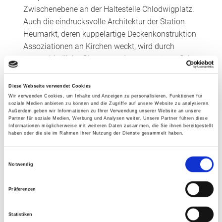
Zwischenebene an der Haltestelle Chlodwigplatz.
Auch die eindrucksvolle Architektur der Station
Heumarkt, deren kuppelartige Deckenkonstruktion
Assoziationen an Kirchen weckt, wird durch
unterschiedliche Glasanwendungen ergänzt: Seien
es Geländer oder beleuchtete Glaswände am
Nord- und Südeingang. Größtmögliche
Diese Webseite verwendet Cookies
Transparenz bieten auch die verglasten
Wir verwenden Cookies, um Inhalte und Anzeigen zu personalisieren, Funktionen für
soziale Medien anbieten zu können und die Zugriffe auf unsere Website zu analysieren.
Überdachungen der U-Bahneingänge. Das Team
Außerdem geben wir Informationen zu Ihrer Verwendung unserer Website an unsere
Partner für soziale Medien, Werbung und Analysen weiter. Unsere Partner führen diese
um den Niederlassungsleiter von Saint-Gobain
Informationen möglicherweise mit weiteren Daten zusammen, die Sie ihnen bereitgestellt
Glassolutions Köln, Frank Tacke, fertigte zudem
haben oder die sie im Rahmen Ihrer Nutzung der Dienste gesammelt haben.
den Glasfußboden der Haltestelle Severinstraße
und die futuristischen Pyramideneingänge, deren
Einwilligungsauswahl
Notwendig
sichtbare Konstruktionselemente Technik und
Transparenz ausdrucksvoll vereinen.
Präferenzen
Statistiken