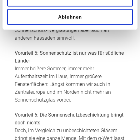
daher eine gute Idee. Wegen diffuser Strahlung im
Norden, tiefstehender Sonne im Westen und
Ablehnen
morgendlichem Hitzeeintrag aus Osten sind
Sonnenschutz- Verglasungen aber auch an
anderen Fassaden sinnvoll.
Vorurteil 5: Sonnenschutz ist nur was für südliche
Länder
Immer heißere Sommer, immer mehr
Aufenthaltszeit im Haus, immer größere
Fensterflächen: Längst kommen wir auch in
Zentraleuropa und im Norden nicht mehr an
Sonnenschutzglas vorbei.
Vorurteil 6: Die Sonnenschutzbeschichtung bringt
doch nichts
Doch, im Vergleich zu unbeschichteten Gläsern
bringt sie eine ganze Menge. Mit dem g-Wert lässt