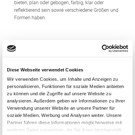
bieten, plan oder gebogen, farbig, klar oder
reflektierend sein sowie verschiedene Größen und
Formen haben.
Fakten-Check
Bei der Planung von Wohngebäuden kommt
angesichts immer heißerer Sommer niemand am
Diese Webseite verwendet Cookies
Thema Sonnenschutzglas vorbei. Höchste Zeit,
Wir verwenden Cookies, um Inhalte und Anzeigen zu
mit einigen Vorurteilen aufzuräumen.
personalisieren, Funktionen für soziale Medien anbieten
zu können und die Zugriffe auf unsere Website zu
Vorurteil 1: Es gibt nur farbige oder dunkle
analysieren. Außerdem geben wir Informationen zu Ihrer
Sonnenschutzgläser
Verwendung unserer Website an unsere Partner für
Sonnenschutzglas bietet heute eine dem
soziale Medien, Werbung und Analysen weiter. Unsere
klassischen Flachglas ähnliche Transparenz. Auf
Partner führen diese Informationen möglicherweise mit
Wunsch kann es natürlich in der Masse eingefärbt
weiteren Daten zusammen, die Sie ihnen bereitgestellt
werden.