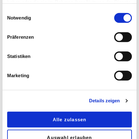
haben oder die sie im Rahmen Ihrer Nutzung der Dienste
gesammelt haben.
Einwilligungsauswahl
Vorurteil 2: Sonnenschutzgläser sind viel zu teuer
Notwendig
Im Gegenteil: Sonnenschutzglas ist eine
Investition, die sich schnell rechnet, weil es den
Präferenzen
Energiehunger von Klimaanlagen deutlich
reduziert.
Statistiken
Vorurteil 3: Sonnenschutzgläser reflektieren zu
stark
Marketing
Sonnenschutzgläser reflektieren – Wärme. Dafür
sind sie da. Im sichtbaren Bereich reflektieren
moderne Sonnenschutzgläser dagegen kaum
mehr als andere Gläser.
Details zeigen
Vorurteil 4: Sonnenschutz braucht man nur auf
Alle zulassen
der Südseite
Zwar ist die Sonnenstrahlung tagsüber am
Auswahl erlauben
stärksten und ein Hitzeschutz an Südfassaden