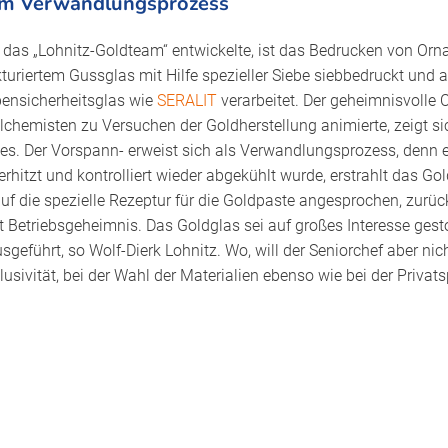
m Verwandlungsprozess
ie das „Lohnitz-Goldteam“ entwickelte, ist das Bedrucken von Or
turiertem Gussglas mit Hilfe spezieller Siebe siebbedruckt und 
ensicherheitsglas wie
SERALIT
verarbeitet. Der geheimnisvolle 
 Alchemisten zu Versuchen der Goldherstellung animierte, zeigt si
es. Der Vorspann- erweist sich als Verwandlungsprozess, denn 
hitzt und kontrolliert wieder abgekühlt wurde, erstrahlt das Go
auf die spezielle Rezeptur für die Goldpaste angesprochen, zurüc
Betriebsgeheimnis. Das Goldglas sei auf großes Interesse ge
usgeführt, so Wolf-Dierk Lohnitz. Wo, will der Seniorchef aber nic
sivität, bei der Wahl der Materialien ebenso wie bei der Privats