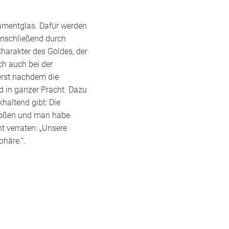
namentglas. Dafür werden
anschließend durch
Charakter des Goldes, der
ch auch bei der
erst nachdem die
ld in ganzer Pracht. Dazu
khaltend gibt: Die
stoßen und man habe
ht verraten: „Unsere
phäre.“.