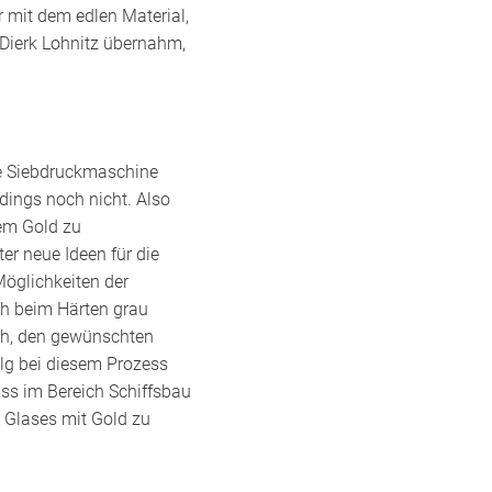
r mit dem edlen Material,
Dierk Lohnitz übernahm,
ne Siebdruckmaschine
rdings noch nicht. Also
tem Gold zu
er neue Ideen für die
Möglichkeiten der
ch beim Härten grau
ch, den gewünschten
olg bei diesem Prozess
dass im Bereich Schiffsbau
n Glases mit Gold zu