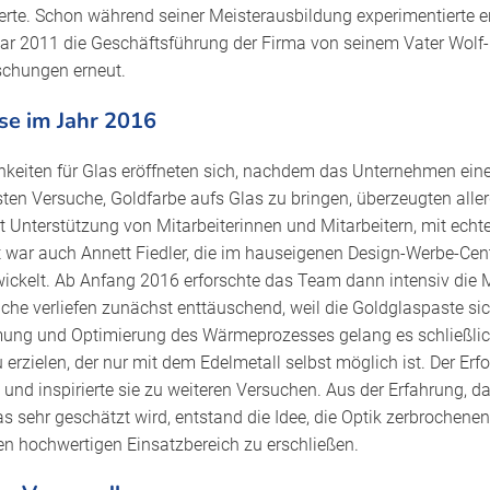
ierte. Schon während seiner Meisterausbildung experimentierte e
r 2011 die Geschäftsführung der Firma von seinem Vater Wolf-
rschungen erneut.
se im Jahr 2016
keiten für Glas eröffneten sich, nachdem das Unternehmen ei
sten Versuche, Goldfarbe aufs Glas zu bringen, überzeugten alle
 Unterstützung von Mitarbeiterinnen und Mitarbeitern, mit ech
gt war auch Annett Fiedler, die im hauseigenen Design-Werbe-Cent
ickelt. Ab Anfang 2016 erforschte das Team dann intensiv die 
uche verliefen zunächst enttäuschend, weil die Goldglaspaste si
mung und Optimierung des Wärmeprozesses gelang es schließli
erzielen, der nur mit dem Edelmetall selbst möglich ist. Der Erf
en und inspirierte sie zu weiteren Versuchen. Aus der Erfahrung, 
s sehr geschätzt wird, entstand die Idee, die Optik zerbrochene
n hochwertigen Einsatzbereich zu erschließen.