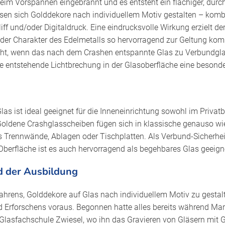
eim Vorspannen eingebrannt und es entsteht ein flächiger, durc
sen sich Golddekore nach individuellem Motiv gestalten – kombi
iff und/oder Digitaldruck. Eine eindrucksvolle Wirkung erzielt der
 der Charakter des Edelmetalls so hervorragend zur Geltung kom
steht, wenn das nach dem Crashen entspannte Glas zu Verbundglas
ie entstehende Lichtbrechung in der Glasoberfläche eine besonde
as ist ideal geeignet für die Inneneinrichtung sowohl im Privatb
Goldene Crashglasscheiben fügen sich in klassische genauso wi
als Trennwände, Ablagen oder Tischplatten. Als Verbund-Sicherhe
Oberfläche ist es auch hervorragend als begehbares Glas geeign
d der Ausbildung
ahrens, Golddekore auf Glas nach individuellem Motiv zu gestalt
 Erforschens voraus. Begonnen hatte alles bereits während Mar
Glasfachschule Zwiesel, wo ihn das Gravieren von Gläsern mit 