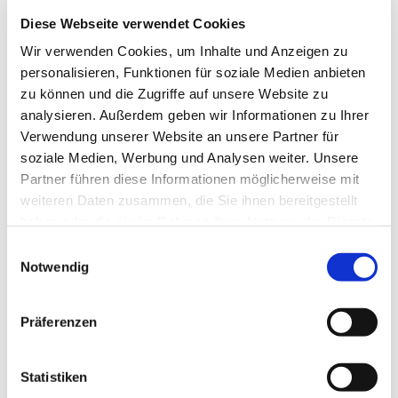
Die Fertigung von schalt- und beheizbaren Gläsern
Diese Webseite verwendet Cookies
ist bereits in der planen Ausführung eine
Herausforderung an die Prozesstechnik und das
Wir verwenden Cookies, um Inhalte und Anzeigen zu
personalisieren, Funktionen für soziale Medien anbieten
Qualitätsmanagement. Die Herstellung smarter
zu können und die Zugriffe auf unsere Website zu
Bogengläser ist noch um ein vielfaches komplexer,
analysieren. Außerdem geben wir Informationen zu Ihrer
insbesondere im Fall von Sonderformen und
Verwendung unserer Website an unsere Partner für
umfangreichen Kanten- und
soziale Medien, Werbung und Analysen weiter. Unsere
Flächenbearbeitungen. Beides wird bei Wenna mit
Partner führen diese Informationen möglicherweise mit
Wasserstrahl- und CNC-Anlagen hergestellt, um
weiteren Daten zusammen, die Sie ihnen bereitgestellt
die für gebogenes Glas notwendige
haben oder die sie im Rahmen Ihrer Nutzung der Dienste
Maßgenauigkeit und Qualität dauerhaft zu
gesammelt haben.
Einwilligungsauswahl
gewährleisten.
Notwendig
Thermovit Contour als weitere
Innovation
Präferenzen
Eine weitere Top-Neuheit von Wenna ist das
gebogene Heizglas Thermovit Contour. Dabei
Statistiken
handelt es sich um ein spezielles