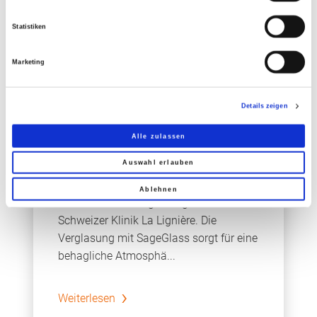
Statistiken
5. November 2019
Marketing
Specials, Gesundheit, Objekte, Gestaltung & Gesundheit, Tageslicht & Wohlbefinden
Schaltbares Glas in
Details zeigen
Schweizer Klinik La
Alle zulassen
Lignière
Auswahl erlauben
Viel Licht und maximalen Komfort sowie
effizienten Sonnenschutz bietet die
Ablehnen
elektrochrome Verglasung in der
Schweizer Klinik La Lignière. Die
Verglasung mit SageGlass sorgt für eine
behagliche Atmosphä...
Weiterlesen