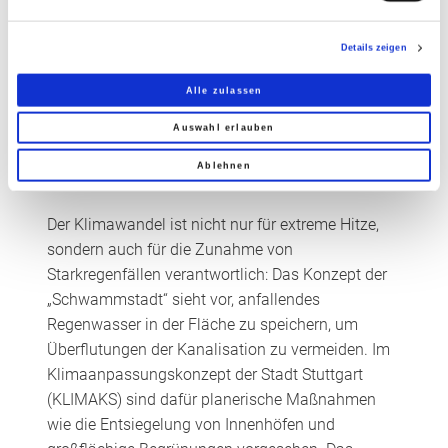
wichtig: zum Beispiel kann mit sogenannten „Cool
Colours“ eine starke Aufheizung von Fassaden
verhindert werden. Wir wollen ja verhindern, dass
Details zeigen
man Gebäude kühlen muss, denn dies hätte einen
Alle zulassen
doppelt negativen Effekt: Der Energieverbrauch
steigt extrem, Stichwort CO
, und mit der
Auswahl erlauben
2
Abwärme, Stichwort Kühlschrankeffekt, heizt sich
Ablehnen
die Umgebung zusätzlich auf.
Der Klimawandel ist nicht nur für extreme Hitze,
sondern auch für die Zunahme von
Starkregenfällen verantwortlich: Das Konzept der
„Schwammstadt“ sieht vor, anfallendes
Regenwasser in der Fläche zu speichern, um
Überflutungen der Kanalisation zu vermeiden. Im
Klimaanpassungskonzept der Stadt Stuttgart
(KLIMAKS) sind dafür planerische Maßnahmen
wie die Entsiegelung von Innenhöfen und