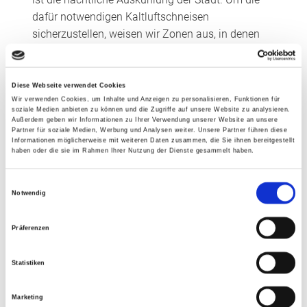
dafür notwendigen Kaltluftschneisen
sicherzustellen, weisen wir Zonen aus, in denen
aus unserer Sicht keine Bebauung stattfinden
kann. Dazu sind vorab stadtklimatische Fragen zu
klären: Woher kommen die Kaltluftströme, wo
Diese Webseite verwendet Cookies
Wir verwenden Cookies, um Inhalte und Anzeigen zu personalisieren, Funktionen für
sammeln sie sich und auf welchen Wegen fließen
soziale Medien anbieten zu können und die Zugriffe auf unsere Website zu analysieren.
sie durch die Stadt? Wir klären, wo wir Kaltluft
Außerdem geben wir Informationen zu Ihrer Verwendung unserer Website an unsere
Partner für soziale Medien, Werbung und Analysen weiter. Unsere Partner führen diese
benötigen und wie wir sie dorthin bekommen.
Informationen möglicherweise mit weiteren Daten zusammen, die Sie ihnen bereitgestellt
haben oder die sie im Rahmen Ihrer Nutzung der Dienste gesammelt haben.
Beispielsweise kann mit begrünten
Straßenräumen für eine gute Lenkung und
Einwilligungsauswahl
Kühlung des Luftstroms gesorgt werden. Ein
Notwendig
zweiter Aspekt ist das Thema
Oberflächenerwärmung. Hier geht es darum,
Präferenzen
exponierte Gebäudeteile zu verschatten oder die
Gebäudeausrichtung zu beeinflussen, um den
Statistiken
Wärmeeintrag in die Gebäude zu reduzieren. Auch
die Betrachtung von Oberflächenmaterialien ist
Marketing